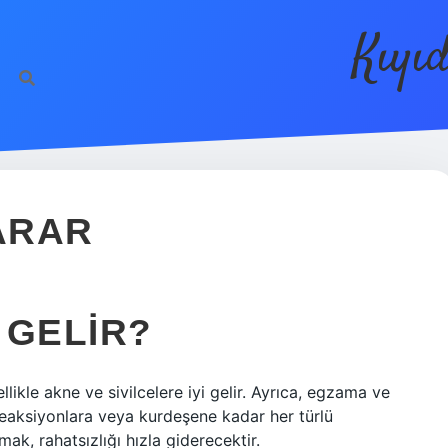
Kıyı
YARAR
I GELIR?
ellikle akne ve sivilcelere iyi gelir. Ayrıca, egzama ve
k reaksiyonlara veya kurdeşene kadar her türlü
ak, rahatsızlığı hızla giderecektir.