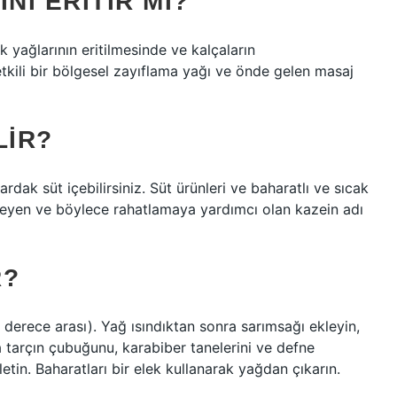
NI ERITIR MI?
 yağlarının eritilmesinde ve kalçaların
ı etkili bir bölgesel zayıflama yağı ve önde gelen masaj
LIR?
rdak süt içebilirsiniz. Süt ürünleri ve baharatlı ve sıcak
nleyen ve böylece rahatlamaya yardımcı olan kazein adı
R?
0 derece arası). Yağ ısındıktan sonra sarımsağı ekleyin,
a tarçın çubuğunu, karabiber tanelerini ve defne
tin. Baharatları bir elek kullanarak yağdan çıkarın.