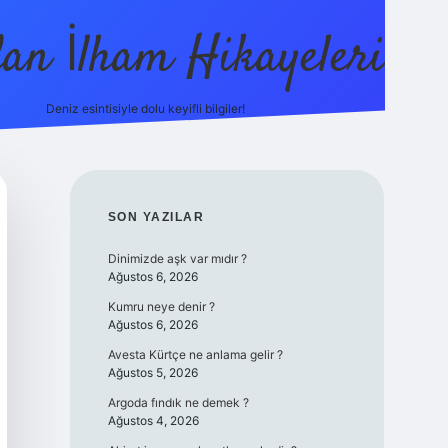
dan İlham Hikayeleri
Deniz esintisiyle dolu keyifli bilgiler!
betci
vdcasino güncel giriş
ilbet casino
ilbet yeni giriş
Betex
SIDEBAR
SON YAZILAR
Dinimizde aşk var mıdır ?
Ağustos 6, 2026
Kumru neye denir ?
Ağustos 6, 2026
Avesta Kürtçe ne anlama gelir ?
Ağustos 5, 2026
Argoda fındık ne demek ?
Ağustos 4, 2026