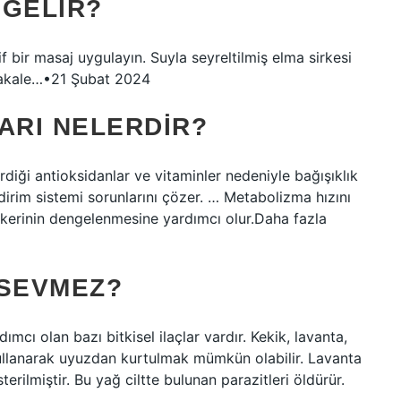
 GELIR?
if bir masaj uygulayın. Suyla seyreltilmiş elma sirkesi
 makale…•21 Şubat 2024
ARI NELERDIR?
rdiği antioksidanlar ve vitaminler nedeniyle bağışıklık
ndirim sistemi sorunlarını çözer. … Metabolizma hızını
şekerinin dengelenmesine yardımcı olur.Daha fazla
 SEVMEZ?
mcı olan bazı bitkisel ilaçlar vardır. Kekik, lavanta,
r kullanarak uyuzdan kurtulmak mümkün olabilir. Lavanta
erilmiştir. Bu yağ ciltte bulunan parazitleri öldürür.