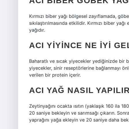
ACI BIBER GÖBEK YAĞI
Kırmızı biber yağı bölgesel zayıflamada, göbek
sıkılaştırılmasında etkilidir. Kırmızı biber yağ
yağıdır.
ACI YIYINCE NE IYI GE
Baharatlı ve sıcak yiyecekler yediğinizde bir ba
yiyecekler, sinir reseptörlerine bağlanmayı ö
verilen bir protein içerir.
ACI YAĞ NASIL YAPILI
Zeytinyağını ocakta ısıtın (yaklaşık 160 ila 18
20 saniye bekleyin ve sarımsağı çıkarın. Sonr
yaprağını yağa ekleyin ve 20 saniye daha bekle