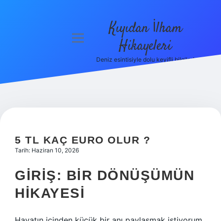
Kıyıdan İlham
menüyü
Hikayeleri
aç
Deniz esintisiyle dolu keyifli bilgiler!
Anasayfa
Gizlilik
Politikası
Yasal Uyarı
5 TL KAÇ EURO OLUR ?
Hakkımızda
Tarih: Haziran 10, 2026
GIRIŞ: BIR DÖNÜŞÜMÜN
HIKAYESI
Hayatın içinden küçük bir anı paylaşmak istiyorum.