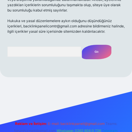
yazdıkları içeriklerin sorumluluğunu taşımakta olup, siteye üye olarak
bu sorumluluğu kabul etmiş sayılırlar.
Hukuka ve yasal düzenlemelere aykırı olduğunu düşündüğünüz
içerikleri,
backlinkpanelicomtr@gmail.com
adresine bildirmeniz halinde,
ilgili içerikler yasal süre içerisinde sitemizden kaldırılacaktır.
Arama
ş
Betexper giriş adresi
betexper.xyz
m elexbet
Reklam ve İletişim:
E-mail:
backlinkpaneli@gmail.com
Teams:
forumhizmeti@gmail.com
Whatsapp: 0262 606 0 726
Telegram: