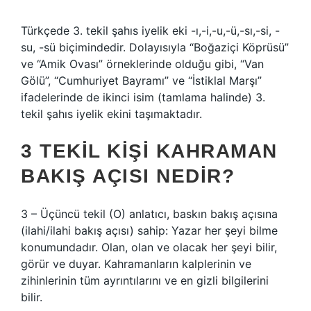
Türkçede 3. tekil şahıs iyelik eki -ı,-i,-u,-ü,-sı,-si, -
su, -sü biçimindedir. Dolayısıyla “Boğaziçi Köprüsü”
ve “Amik Ovası” örneklerinde olduğu gibi, “Van
Gölü”, “Cumhuriyet Bayramı” ve “İstiklal Marşı”
ifadelerinde de ikinci isim (tamlama halinde) 3.
tekil şahıs iyelik ekini taşımaktadır.
3 TEKIL KIŞI KAHRAMAN
BAKIŞ AÇISI NEDIR?
3 – Üçüncü tekil (O) anlatıcı, baskın bakış açısına
(ilahi/ilahi bakış açısı) sahip: Yazar her şeyi bilme
konumundadır. Olan, olan ve olacak her şeyi bilir,
görür ve duyar. Kahramanların kalplerinin ve
zihinlerinin tüm ayrıntılarını ve en gizli bilgilerini
bilir.