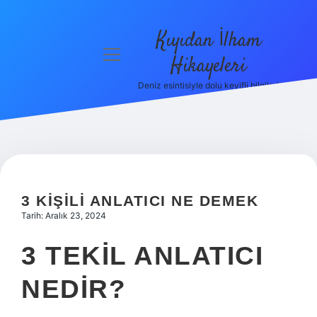
Kıyıdan İlham
menüyü
Hikayeleri
aç
Deniz esintisiyle dolu keyifli bilgiler!
Anasayfa
Gizlilik
Politikası
Yasal Uyarı
3 KIŞILI ANLATICI NE DEMEK
Hakkımızda
Tarih: Aralık 23, 2024
3 TEKIL ANLATICI
NEDIR?