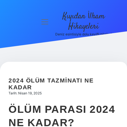
Kıyıdan İlham
menüyü
Hikayeleri
aç
Deniz esintisiyle dolu keyifli bilgiler!
Anasayfa
Gizlilik
Politikası
Yasal Uyarı
2024 ÖLÜM TAZMINATI NE
Hakkımızda
KADAR
Tarih: Nisan 19, 2025
ÖLÜM PARASI 2024
NE KADAR?