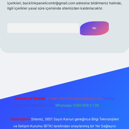
içerikleri,
backlinkpanelicomtr@gmail.com
adresine bildirmeniz halinde,
ilgili içerikler yasal süre içerisinde sitemizden kaldırılacaktır.
Arama
etexper giriş adresi
betexper.xyz
m elexbet
Reklam ve İletişim:
E-mail:
backlinkpaneli@gmail.com
Teams:
forumhizmeti@gmail.com
Whatsapp: 0262 606 0 726
Telegram:
@karabul
Yasal Uyarı:
Sitemiz, 5651 Sayılı Kanun gereğince Bilgi Teknolojileri
ve İletişim Kurumu (BTK) tarafından onaylanmış bir Yer Sağlayıcı