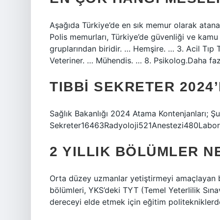
Aşağıda Türkiye’de en sık memur olarak atanan 
Polis memurları, Türkiye’de güvenliği ve kam
gruplarından biridir. … Hemşire. … 3. Acil Tıp
Veteriner. … Mühendis. … 8. Psikolog.Daha f
TIBBI SEKRETER 2024’
Sağlık Bakanlığı 2024 Atama Kontenjanları; Ş
Sekreter16463Radyoloji521Anestezi480Labora
2 YILLIK BÖLÜMLER N
Orta düzey uzmanlar yetiştirmeyi amaçlayan bu 
bölümleri, YKS’deki TYT (Temel Yeterlilik Sın
dereceyi elde etmek için eğitim politekniklerd