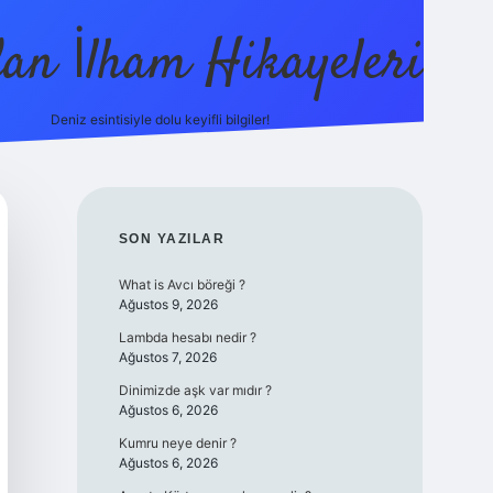
dan İlham Hikayeleri
Deniz esintisiyle dolu keyifli bilgiler!
betci
vdcasino güncel giriş
ilbet casino
ilbet yeni giriş
Betex
SIDEBAR
SON YAZILAR
What is Avcı böreği ?
Ağustos 9, 2026
Lambda hesabı nedir ?
Ağustos 7, 2026
Dinimizde aşk var mıdır ?
Ağustos 6, 2026
Kumru neye denir ?
Ağustos 6, 2026