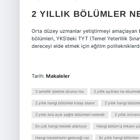
2 YILLIK BÖLÜMLER N
Orta düzey uzmanlar yetiştirmeyi amaçlayan bu 
bölümleri, YKS’deki TYT (Temel Yeterlilik Sın
dereceyi elde etmek için eğitim politekniklerd
Tarih:
Makaleler
2 senelik işletme okunur mu
2 yıllık açıktan ne okunmal
2 yıllık hangi bölümler kolay atanır
2 yıllık hangi bölüml
2 yıllık önü açık sağlık bölümleri nelerdir
2 yıllık üniver
En çok hangi meslek atanıyor
Hangi bölüm iş imkanı y
Hangi mesleklerin geleceği var
İki yıllık hangi bölümle