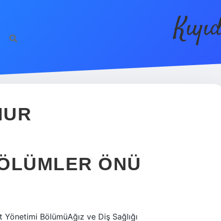
Kıyı
NUR
 BÖLÜMLER ÖNÜ
et Yönetimi BölümüAğız ve Diş Sağlığı