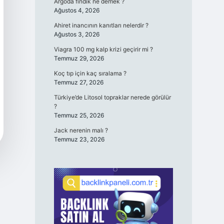
Argoda fındık ne demek ?
Ağustos 4, 2026
Ahiret inancının kanıtları nelerdir ?
Ağustos 3, 2026
Viagra 100 mg kalp krizi geçirir mi ?
Temmuz 29, 2026
Koç tıp için kaç sıralama ?
Temmuz 27, 2026
Türkiye’de Litosol topraklar nerede görülür
?
Temmuz 25, 2026
Jack nerenin malı ?
Temmuz 23, 2026