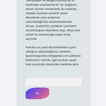
Teknolojileri ve İletişim Kurumu (BTK)
tarafından onaylanmış bir Yer Sağlayıcı
olarak hizmet vermektedir. Bu nedenle,
sitedeki içerikleri proaktif olarak
denetleme veya araştırma
yükümlülüğümüz bulunmamaktadır.
Ancak, üyelerimiz yazdıkları içeriklerin
sorumluluğunu taşımakta olup, siteye üye
olarak bu sorumluluğu kabul etmiş
sayılırlar.
Hukuka ve yasal düzenlemelere aykırı
olduğunu düşündüğünüz içerikleri,
backlinkpanelicomtr@gmail.com
adresine
bildirmeniz halinde, ilgili içerikler yasal
süre içerisinde sitemizden kaldırılacaktır.
Arama