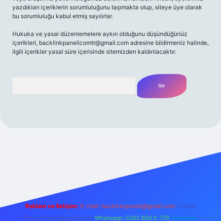
yazdıkları içeriklerin sorumluluğunu taşımakta olup, siteye üye olarak
bu sorumluluğu kabul etmiş sayılırlar.
Hukuka ve yasal düzenlemelere aykırı olduğunu düşündüğünüz
içerikleri,
backlinkpanelicomtr@gmail.com
adresine bildirmeniz halinde,
ilgili içerikler yasal süre içerisinde sitemizden kaldırılacaktır.
Arama
t yeni giriş
Betexper giriş adresi
betexper.xyz
m elexbet
Reklam ve İletişim:
E-mail:
backlinkpaneli@gmail.com
Teams:
forumhizmeti@gmail.com
Whatsapp: 0262 606 0 726
Telegram: