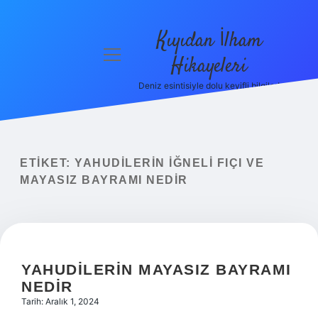
Kıyıdan İlham
menüyü
Hikayeleri
aç
Deniz esintisiyle dolu keyifli bilgiler!
Anasayfa
Gizlilik
Politikası
ETIKET:
YAHUDILERIN İĞNELI FIÇI VE
Yasal Uyarı
MAYASIZ BAYRAMI NEDIR
Hakkımızda
YAHUDILERIN MAYASIZ BAYRAMI
NEDIR
Tarih: Aralık 1, 2024