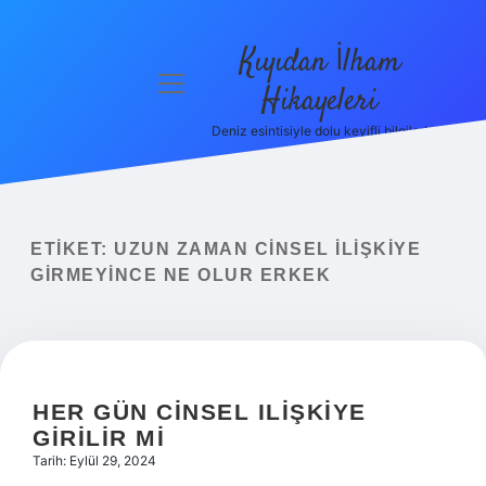
Kıyıdan İlham
menüyü
Hikayeleri
aç
Deniz esintisiyle dolu keyifli bilgiler!
Anasayfa
Gizlilik
Politikası
ETIKET:
UZUN ZAMAN CINSEL ILIŞKIYE
Yasal Uyarı
GIRMEYINCE NE OLUR ERKEK
Hakkımızda
HER GÜN CINSEL ILIŞKIYE
GIRILIR MI
Tarih: Eylül 29, 2024