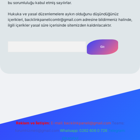
bu sorumluluğu kabul etmiş sayılırlar.
Hukuka ve yasal düzenlemelere aykırı olduğunu düşündüğünüz
içerikleri,
backlinkpanelicomtr@gmail.com
adresine bildirmeniz halinde,
ilgili içerikler yasal süre içerisinde sitemizden kaldırılacaktır.
Arama
et yeni giriş
Betexper giriş adresi
betexper.xyz
m elexbet
Reklam ve İletişim:
E-mail:
backlinkpaneli@gmail.com
Teams:
forumhizmeti@gmail.com
Whatsapp: 0262 606 0 726
Telegram:
@karabul