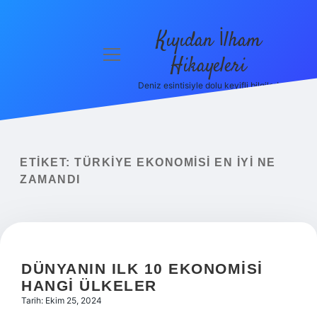
Kıyıdan İlham
menüyü
Hikayeleri
aç
Deniz esintisiyle dolu keyifli bilgiler!
Anasayfa
Gizlilik
Politikası
ETIKET:
TÜRKIYE EKONOMISI EN IYI NE
Yasal Uyarı
ZAMANDI
Hakkımızda
DÜNYANIN ILK 10 EKONOMISI
HANGI ÜLKELER
Tarih: Ekim 25, 2024