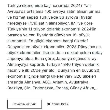
Türkiye ekonomide kaçıncı sırada 2024? Yani
Avrupa’da ortalama 100 avroya satın alınan bir mal
ve hizmet sepeti Türkiye’de 36 avroya (fiyatın
neredeyse 1/3’ü) satın alınabiliyor. IMF’ye göre
Türkiye’nin 1,1 trilyon dolarlık ekonomisi 2024’ün
başında ve cari fiyatlarla dünyanın 18. büyük
ekonomisi. En güçlü ekonomi hangi ülkede?
Dünyanın en büyük ekonomileri 2023 Dünyanın en
büyük ekonomileri listesinde en dikkat çeken detay
Japonya oldu. Buna göre; Japonya üçüncü sırayı
Almanya’ya kaptırdı. Türkiye 1.340 trilyon dolarlık
hacmiyle ilk 20’de yer aldı. Dünyanın en büyük 20
ekonomisi içinde hangi ülkeler var? G20 ülkeleri
arasında Almanya, ABD, Arjantin, Avustralya,
Brezilya, Çin, Endonezya, Fransa, Güney Afrika,…
Dünyanın
Devamını okuyun
Yorum Bırak
Ilk