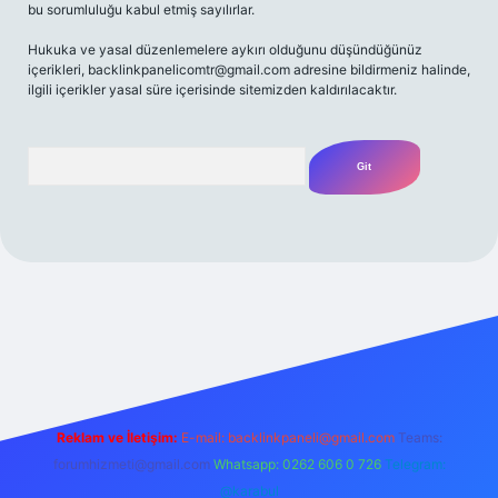
bu sorumluluğu kabul etmiş sayılırlar.
Hukuka ve yasal düzenlemelere aykırı olduğunu düşündüğünüz
içerikleri,
backlinkpanelicomtr@gmail.com
adresine bildirmeniz halinde,
ilgili içerikler yasal süre içerisinde sitemizden kaldırılacaktır.
Arama
t yeni giriş
Betexper giriş adresi
betexper.xyz
m elexbet
Reklam ve İletişim:
E-mail:
backlinkpaneli@gmail.com
Teams:
forumhizmeti@gmail.com
Whatsapp: 0262 606 0 726
Telegram:
@karabul