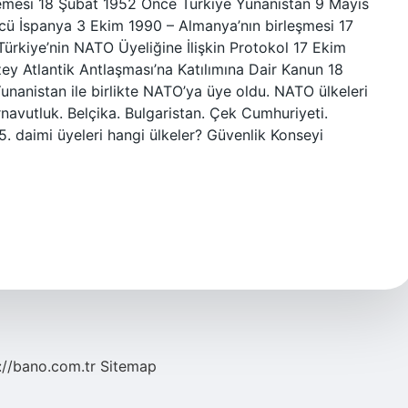
emesi 18 Şubat 1952 Önce Türkiye Yunanistan 9 Mayıs
cü İspanya 3 Ekim 1990 – Almanya’nın birleşmesi 17
Türkiye’nin NATO Üyeliğine İlişkin Protokol 17 Ekim
ey Atlantik Antlaşması’na Katılımına Dair Kanun 18
unanistan ile birlikte NATO’ya üye oldu. NATO ülkeleri
navutluk. Belçika. Bulgaristan. Çek Cumhuriyeti.
 daimi üyeleri hangi ülkeler? Güvenlik Konseyi
://bano.com.tr
Sitemap