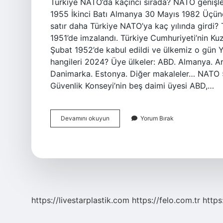
Türkiye NATO’da kaçıncı sırada? NATO genişl
1955 İkinci Batı Almanya 30 Mayıs 1982 Üçün
satır daha Türkiye NATO’ya kaç yılında girdi? 
1951’de imzalandı. Türkiye Cumhuriyeti’nin Kuz
Şubat 1952’de kabul edildi ve ülkemiz o gün Y
hangileri 2024? Üye ülkeler: ABD. Almanya. Ar
Danimarka. Estonya. Diğer makaleler… NATO 5.
Güvenlik Konseyi’nin beş daimi üyesi ABD,…
Türkiye
Devamını okuyun
Yorum Bırak
Natoya
Kaçıncı
Sırada
Girdi
https://livestarplastik.com
https://felo.com.tr
https