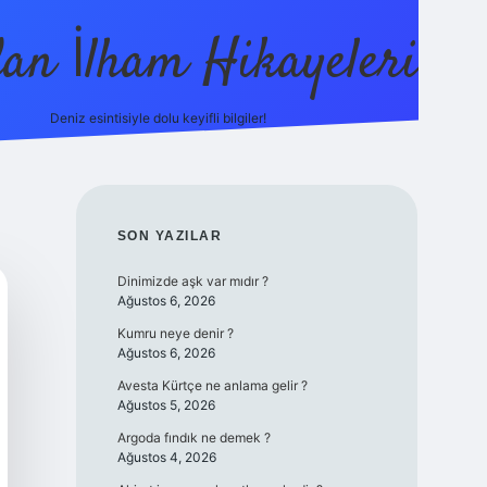
dan İlham Hikayeleri
Deniz esintisiyle dolu keyifli bilgiler!
betci
vdcasino güncel giriş
ilbet casino
ilbet yeni g
SIDEBAR
SON YAZILAR
Dinimizde aşk var mıdır ?
Ağustos 6, 2026
Kumru neye denir ?
Ağustos 6, 2026
Avesta Kürtçe ne anlama gelir ?
Ağustos 5, 2026
Argoda fındık ne demek ?
Ağustos 4, 2026