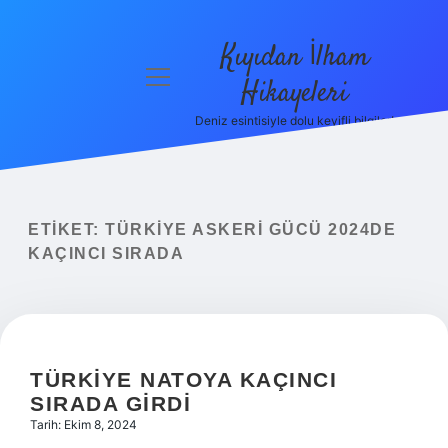
Kıyıdan İlham
menüyü
Hikayeleri
aç
Deniz esintisiyle dolu keyifli bilgiler!
Anasayfa
Gizlilik
Politikası
ETIKET:
TÜRKIYE ASKERI GÜCÜ 2024DE
Yasal Uyarı
KAÇINCI SIRADA
Hakkımızda
TÜRKIYE NATOYA KAÇINCI
SIRADA GIRDI
Tarih: Ekim 8, 2024