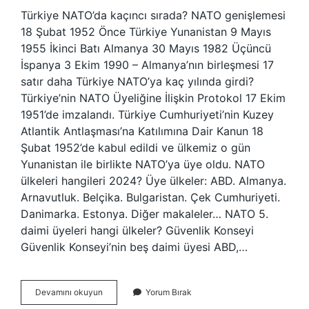
Türkiye NATO’da kaçıncı sırada? NATO genişlemesi
18 Şubat 1952 Önce Türkiye Yunanistan 9 Mayıs
1955 İkinci Batı Almanya 30 Mayıs 1982 Üçüncü
İspanya 3 Ekim 1990 – Almanya’nın birleşmesi 17
satır daha Türkiye NATO’ya kaç yılında girdi?
Türkiye’nin NATO Üyeliğine İlişkin Protokol 17 Ekim
1951’de imzalandı. Türkiye Cumhuriyeti’nin Kuzey
Atlantik Antlaşması’na Katılımına Dair Kanun 18
Şubat 1952’de kabul edildi ve ülkemiz o gün
Yunanistan ile birlikte NATO’ya üye oldu. NATO
ülkeleri hangileri 2024? Üye ülkeler: ABD. Almanya.
Arnavutluk. Belçika. Bulgaristan. Çek Cumhuriyeti.
Danimarka. Estonya. Diğer makaleler… NATO 5.
daimi üyeleri hangi ülkeler? Güvenlik Konseyi
Güvenlik Konseyi’nin beş daimi üyesi ABD,…
Türkiye
Devamını okuyun
Yorum Bırak
Natoya