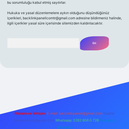
bu sorumluluğu kabul etmiş sayılırlar.
Hukuka ve yasal düzenlemelere aykırı olduğunu düşündüğünüz
içerikleri,
backlinkpanelicomtr@gmail.com
adresine bildirmeniz halinde,
ilgili içerikler yasal süre içerisinde sitemizden kaldırılacaktır.
Arama
et yeni giriş
Betexper giriş adresi
betexper.xyz
m elexbet
Reklam ve İletişim:
E-mail:
backlinkpaneli@gmail.com
Teams:
forumhizmeti@gmail.com
Whatsapp: 0262 606 0 726
Telegram:
@karabul