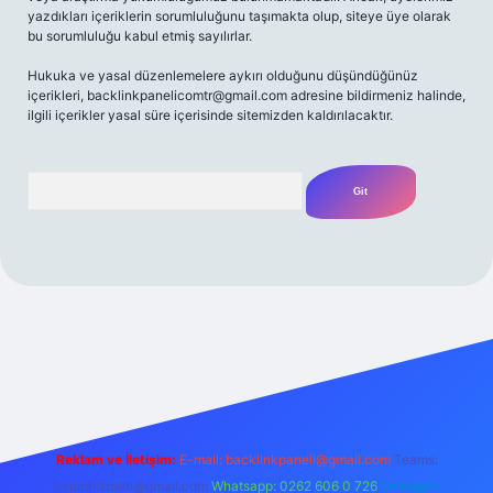
yazdıkları içeriklerin sorumluluğunu taşımakta olup, siteye üye olarak
bu sorumluluğu kabul etmiş sayılırlar.
Hukuka ve yasal düzenlemelere aykırı olduğunu düşündüğünüz
içerikleri,
backlinkpanelicomtr@gmail.com
adresine bildirmeniz halinde,
ilgili içerikler yasal süre içerisinde sitemizden kaldırılacaktır.
Arama
lbet yeni giriş
Betexper giriş adresi
betexper.xyz
m elexbet
Reklam ve İletişim:
E-mail:
backlinkpaneli@gmail.com
Teams:
forumhizmeti@gmail.com
Whatsapp: 0262 606 0 726
Telegram: