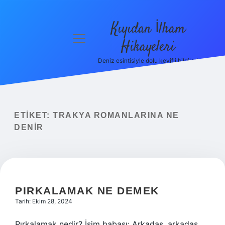
Kıyıdan İlham
menüyü
Hikayeleri
aç
Deniz esintisiyle dolu keyifli bilgiler!
Anasayfa
Gizlilik
Politikası
ETIKET:
TRAKYA ROMANLARINA NE
Yasal Uyarı
DENIR
Hakkımızda
PIRKALAMAK NE DEMEK
Tarih: Ekim 28, 2024
Pırkalamak nedir? İsim babası: Arkadaş, arkadaş,