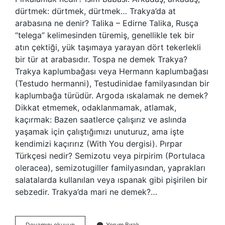
dürtmek: dürtmek, dürtmek… Trakya’da at
arabasına ne denir? Talika – Edirne Talika, Rusça
“telega” kelimesinden türemiş, genellikle tek bir
atın çektiği, yük taşımaya yarayan dört tekerlekli
bir tür at arabasıdır. Tospa ne demek Trakya?
Trakya kaplumbağası veya Hermann kaplumbağası
(Testudo hermanni), Testudinidae familyasından bir
kaplumbağa türüdür. Argoda ıskalamak ne demek?
Dikkat etmemek, odaklanmamak, atlamak,
kaçırmak: Bazen saatlerce çalışırız ve aslında
yaşamak için çalıştığımızı unuturuz, ama işte
kendimizi kaçırırız (With You dergisi). Pırpar
Türkçesi nedir? Semizotu veya pirpirim (Portulaca
oleracea), semizotugiller familyasından, yaprakları
salatalarda kullanılan veya ıspanak gibi pişirilen bir
sebzedir. Trakya’da mari ne demek?…
Pırkalamak
Devamını okuyun
Yorum Bırak