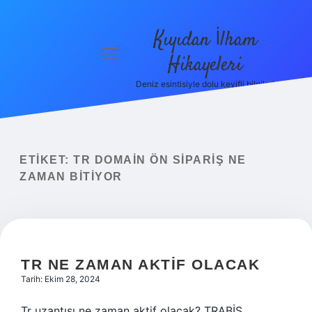
Kıyıdan İlham
menüyü
Hikayeleri
aç
Deniz esintisiyle dolu keyifli bilgiler!
Anasayfa
Gizlilik
Politikası
ETIKET:
TR DOMAIN ÖN SIPARIŞ NE
Yasal Uyarı
ZAMAN BITIYOR
Hakkımızda
TR NE ZAMAN AKTIF OLACAK
Tarih: Ekim 28, 2024
Tr uzantısı ne zaman aktif olacak? TRABİS