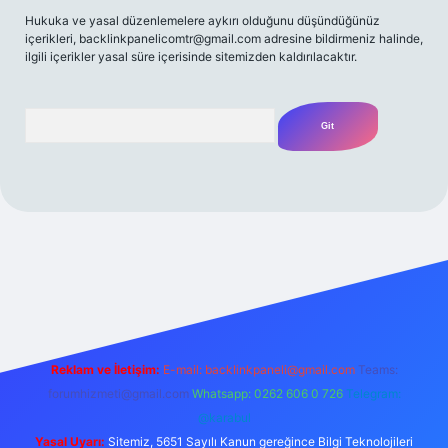
Hukuka ve yasal düzenlemelere aykırı olduğunu düşündüğünüz
içerikleri,
backlinkpanelicomtr@gmail.com
adresine bildirmeniz halinde,
ilgili içerikler yasal süre içerisinde sitemizden kaldırılacaktır.
Arama
t yeni giriş
Betexper giriş adresi
betexper.xyz
m elexbet
Reklam ve İletişim:
E-mail:
backlinkpaneli@gmail.com
Teams:
forumhizmeti@gmail.com
Whatsapp: 0262 606 0 726
Telegram:
@karabul
Yasal Uyarı:
Sitemiz, 5651 Sayılı Kanun gereğince Bilgi Teknolojileri