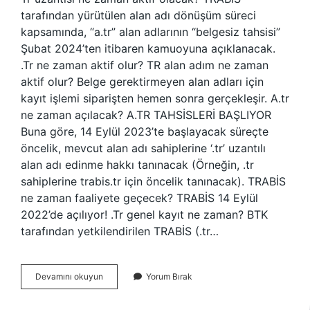
tarafından yürütülen alan adı dönüşüm süreci
kapsamında, “a.tr” alan adlarının “belgesiz tahsisi”
Şubat 2024’ten itibaren kamuoyuna açıklanacak.
.Tr ne zaman aktif olur? TR alan adım ne zaman
aktif olur? Belge gerektirmeyen alan adları için
kayıt işlemi siparişten hemen sonra gerçekleşir. A.tr
ne zaman açılacak? A.TR TAHSİSLERİ BAŞLIYOR
Buna göre, 14 Eylül 2023’te başlayacak süreçte
öncelik, mevcut alan adı sahiplerine ‘.tr’ uzantılı
alan adı edinme hakkı tanınacak (Örneğin, .tr
sahiplerine trabis.tr için öncelik tanınacak). TRABİS
ne zaman faaliyete geçecek? TRABİS 14 Eylül
2022’de açılıyor! .Tr genel kayıt ne zaman? BTK
tarafından yetkilendirilen TRABİS (.tr…
Tr
Devamını okuyun
Yorum Bırak
Ne
Zaman