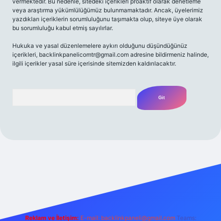
vermektedir. Bu nedenle, sitedeki içerikleri proaktif olarak denetleme
veya araştırma yükümlülüğümüz bulunmamaktadır. Ancak, üyelerimiz
yazdıkları içeriklerin sorumluluğunu taşımakta olup, siteye üye olarak
bu sorumluluğu kabul etmiş sayılırlar.
Hukuka ve yasal düzenlemelere aykırı olduğunu düşündüğünüz
içerikleri,
backlinkpanelicomtr@gmail.com
adresine bildirmeniz halinde,
ilgili içerikler yasal süre içerisinde sitemizden kaldırılacaktır.
Arama
t yeni giriş
Betexper giriş adresi
betexper.xyz
m elexbet
Reklam ve İletişim:
E-mail:
backlinkpaneli@gmail.com
Teams: