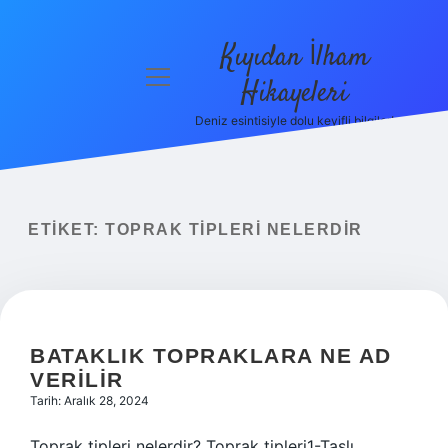
Kıyıdan İlham
menüyü
Hikayeleri
aç
Deniz esintisiyle dolu keyifli bilgiler!
Anasayfa
Gizlilik
Politikası
ETIKET:
TOPRAK TIPLERI NELERDIR
Yasal Uyarı
Hakkımızda
BATAKLIK TOPRAKLARA NE AD
VERILIR
Tarih: Aralık 28, 2024
Toprak tipleri nelerdir? Toprak tipleri1-Taşlı