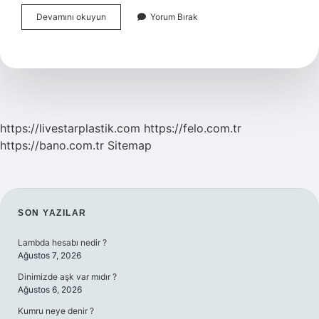
Bataklık
Devamını okuyun
Yorum Bırak
Topraklara
Ne
Ad
Verilir
https://livestarplastik.com
https://felo.com.tr
https://bano.com.tr
Sitemap
SIDEBAR
SON YAZILAR
Lambda hesabı nedir ?
Ağustos 7, 2026
Dinimizde aşk var mıdır ?
Ağustos 6, 2026
Kumru neye denir ?