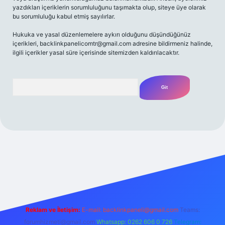
yazdıkları içeriklerin sorumluluğunu taşımakta olup, siteye üye olarak
bu sorumluluğu kabul etmiş sayılırlar.
Hukuka ve yasal düzenlemelere aykırı olduğunu düşündüğünüz
içerikleri,
backlinkpanelicomtr@gmail.com
adresine bildirmeniz halinde,
ilgili içerikler yasal süre içerisinde sitemizden kaldırılacaktır.
Arama
t yeni giriş
Betexper giriş adresi
betexper.xyz
m elexbet
Reklam ve İletişim:
E-mail:
backlinkpaneli@gmail.com
Teams:
forumhizmeti@gmail.com
Whatsapp: 0262 606 0 726
Telegram: