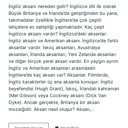
İngiliz aksanı nereden gelir? İngilizce dili ilk olarak
Büyük Britanya ve İrlanda’da geliştiğinden bu yana,
takımadalar özellikle İngiltere’de çok çeşitli
lehçelere ev sahipliği yapmaktadır. Kaç çeşit
İngilizce aksanı vardır? İngilizce’deki aksanlar:
İngiliz aksanı ve Amerikan aksanı. İngilizce’de farklı
aksanlar vardır. İskoç aksanları, Avustralya
aksanları, İrlanda aksanları, Yeni Zelanda aksanları
ve diğer birçok yerel aksan vardır. En yaygın ayrım
İngiliz ve Amerikan aksanları arasındadır.
İngiltere’de kaç aksan var? Aksanlar. Filmlerde,
İngiliz karakterler üç ana aksanla konuşur: İngiliz
beyefendisi (Hugh Grant), İskoç, İrlandalı kahraman
(Mel Gibson) veya Cockney aksanı (Dick Van
Dyke). Ancak gerçekte, Britanya bir aksan
mozaiğidir. Aksan nasıl oluşur? Aksan,…
Amerikan
Devamını okuyun
Yorum Bırak