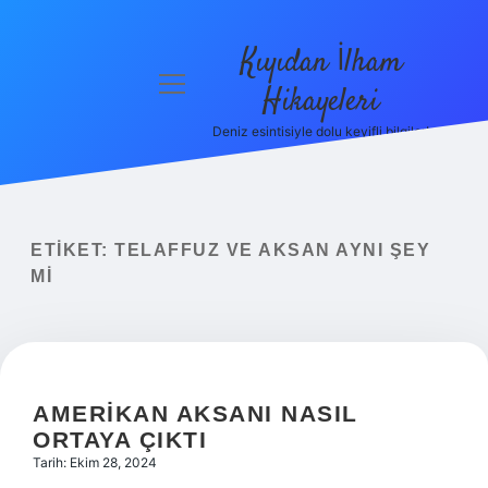
Kıyıdan İlham
menüyü
Hikayeleri
aç
Deniz esintisiyle dolu keyifli bilgiler!
Anasayfa
Gizlilik
Politikası
ETIKET:
TELAFFUZ VE AKSAN AYNI ŞEY
Yasal Uyarı
MI
Hakkımızda
AMERIKAN AKSANI NASIL
ORTAYA ÇIKTI
Tarih: Ekim 28, 2024