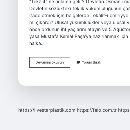
“Tekâlif” ne anlama gelir? Devletin Osmanlı mal
Devletin sözlükteki teklik yükümlülüğünün çoğu
ifade etmek için belgelerde Tekâlîf-i emîriyye o
mi çıkardı? Ulusal yükümlülükler veya ulusal ve
önce ordunun ihtiyaçlarını atayın ve 5 Ağusto
yasa Mustafa Kemal Paşa’ya hazırlanmak için Sa
halka…
Tekalif-
Devamını okuyun
Yorum Bırak
I
Milliye
Emri
Nedir
https://livestarplastik.com
https://felo.com.tr
https