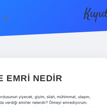
Kıyı
YE EMRI NEDIR
k ordusunun yiyecek, giyim, silah, mühimmat, ulaşım,
’nda verdiği emirler nelerdir? Ölmeyi emrediyorum.