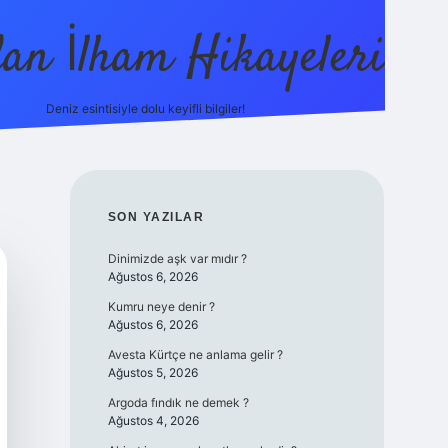
dan İlham Hikayeleri
Deniz esintisiyle dolu keyifli bilgiler!
betci
vdcasino güncel giriş
ilbet casino
ilbet yeni gir
SIDEBAR
SON YAZILAR
Dinimizde aşk var mıdır ?
Ağustos 6, 2026
Kumru neye denir ?
Ağustos 6, 2026
Avesta Kürtçe ne anlama gelir ?
Ağustos 5, 2026
Argoda fındık ne demek ?
Ağustos 4, 2026