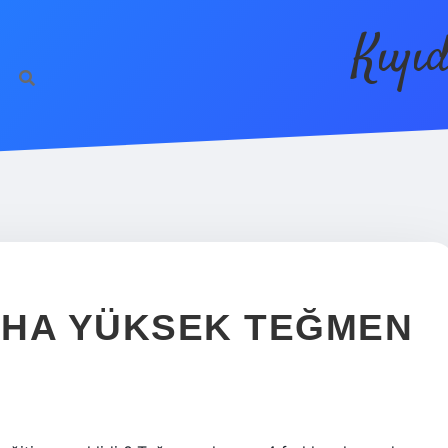
Kıyı
AHA YÜKSEK TEĞMEN