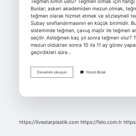
Teğmen kimin üstü? Teğmen olmak için hangi eğ
Bunlar; askeri akademiden mezun olmak, teğm
teğmen olarak hizmet etmek ve sözleşmeli te
Subay sınıflandırmasının en küçük birimidir. Bu
sisteminde teğmen, çavuş majör ile teğmen ara
seçilir. Asteğmen kaç yıl sonra teğmen olur?
mezun olduktan sonra 10 ila 11 ay görev yapar
geçirdikleri süre…
Asteğmen
Devamını okuyun
Yorum Bırak
Mi
Daha
Yüksek
Teğmen
Mi
https://livestarplastik.com
https://felo.com.tr
https