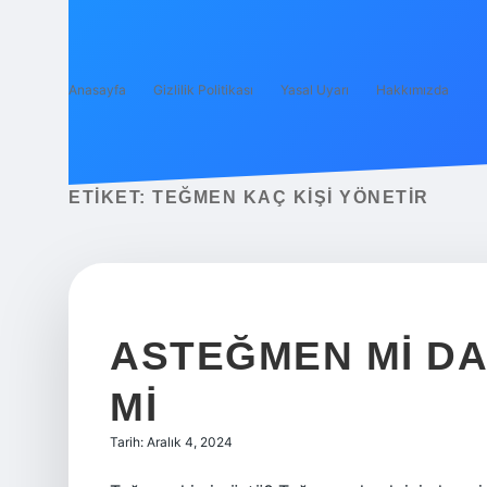
Anasayfa
Gizlilik Politikası
Yasal Uyarı
Hakkımızda
ETIKET:
TEĞMEN KAÇ KIŞI YÖNETIR
ASTEĞMEN MI D
MI
Tarih: Aralık 4, 2024