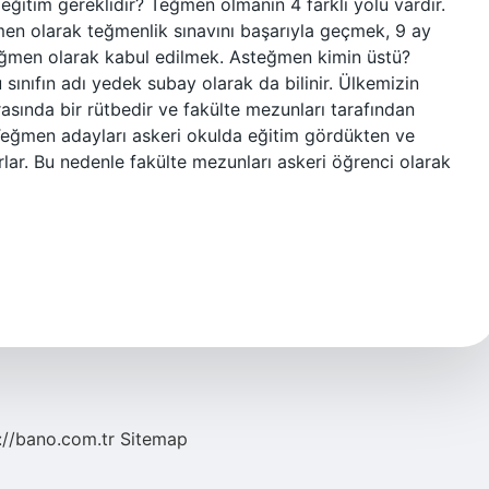
itim gereklidir? Teğmen olmanın 4 farklı yolu vardır.
en olarak teğmenlik sınavını başarıyla geçmek, 9 ay
ğmen olarak kabul edilmek. Asteğmen kimin üstü?
 sınıfın adı yedek subay olarak da bilinir. Ülkemizin
sında bir rütbedir ve fakülte mezunları tarafından
 Teğmen adayları askeri okulda eğitim gördükten ve
lar. Bu nedenle fakülte mezunları askeri öğrenci olarak
://bano.com.tr
Sitemap