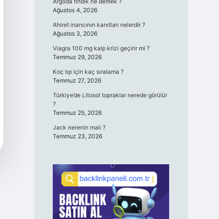
Argoda fındık ne demek ?
Ağustos 4, 2026
Ahiret inancının kanıtları nelerdir ?
Ağustos 3, 2026
Viagra 100 mg kalp krizi geçirir mi ?
Temmuz 29, 2026
Koç tıp için kaç sıralama ?
Temmuz 27, 2026
Türkiye’de Litosol topraklar nerede görülür
?
Temmuz 25, 2026
Jack nerenin malı ?
Temmuz 23, 2026