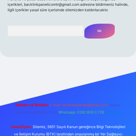
içerikleri,
backlinkpanelicomtr@gmail.com
adresine bildirmeniz halinde,
ilgili içerikler yasal süre içerisinde sitemizden kaldırılacaktır.
Arama
bet yeni giriş
Betexper giriş adresi
betexper.xyz
m elexbet
Reklam ve İletişim:
E-mail:
backlinkpaneli@gmail.com
Teams:
forumhizmeti@gmail.com
Whatsapp: 0262 606 0 726
Telegram:
@karabul
Yasal Uyarı:
Sitemiz, 5651 Sayılı Kanun gereğince Bilgi Teknolojileri
ve İletişim Kurumu (BTK) tarafından onaylanmış bir Yer Sağlayıcı