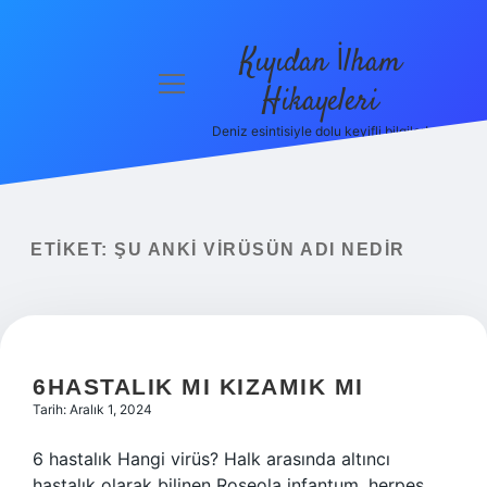
Kıyıdan İlham
menüyü
Hikayeleri
aç
Deniz esintisiyle dolu keyifli bilgiler!
Anasayfa
Gizlilik
Politikası
ETIKET:
ŞU ANKI VIRÜSÜN ADI NEDIR
Yasal Uyarı
Hakkımızda
6HASTALIK MI KIZAMIK MI
Tarih: Aralık 1, 2024
6 hastalık Hangi virüs? Halk arasında altıncı
hastalık olarak bilinen Roseola infantum, herpes