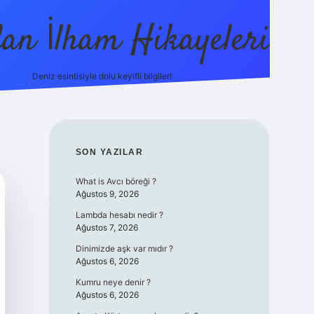
dan İlham Hikayeleri
Deniz esintisiyle dolu keyifli bilgiler!
betci
vdcasino güncel giriş
ilbet casino
ilbet yeni gir
SIDEBAR
SON YAZILAR
What is Avcı böreği ?
Ağustos 9, 2026
Lambda hesabı nedir ?
Ağustos 7, 2026
Dinimizde aşk var mıdır ?
Ağustos 6, 2026
Kumru neye denir ?
Ağustos 6, 2026