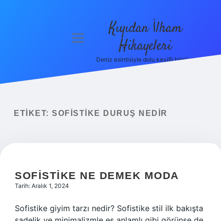
Kıyıdan İlham
menüyü
Hikayeleri
aç
Deniz esintisiyle dolu keyifli bilgiler!
Anasayfa
Gizlilik
Politikası
ETIKET:
SOFISTIKE DURUŞ NEDIR
Yasal Uyarı
Hakkımızda
SOFISTIKE NE DEMEK MODA
Tarih: Aralık 1, 2024
Sofistike giyim tarzı nedir? Sofistike stil ilk bakışta
sadelik ve minimalizmle eş anlamlı gibi görünse de