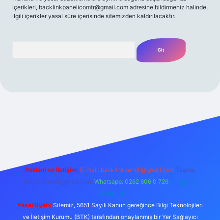
içerikleri,
backlinkpanelicomtr@gmail.com
adresine bildirmeniz halinde,
ilgili içerikler yasal süre içerisinde sitemizden kaldırılacaktır.
Arama
t yeni giriş
Betexper giriş adresi
betexper.xyz
m elexbet
Reklam ve İletişim:
E-mail:
backlinkpaneli@gmail.com
Teams:
forumhizmeti@gmail.com
Whatsapp: 0262 606 0 726
Telegram:
@karabul
Yasal Uyarı:
Sitemiz, 5651 Sayılı Kanun gereğince Bilgi Teknolojileri
ve İletişim Kurumu (BTK) tarafından onaylanmış bir Yer Sağlayıcı