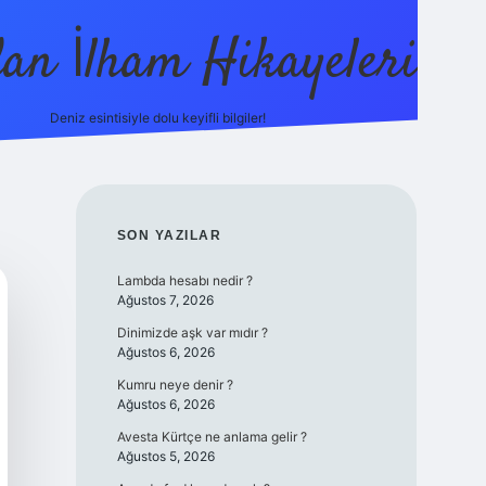
dan İlham Hikayeleri
Deniz esintisiyle dolu keyifli bilgiler!
betci
vdcasino güncel giriş
ilbet casino
ilbet yeni gir
SIDEBAR
SON YAZILAR
Lambda hesabı nedir ?
Ağustos 7, 2026
Dinimizde aşk var mıdır ?
Ağustos 6, 2026
Kumru neye denir ?
Ağustos 6, 2026
Avesta Kürtçe ne anlama gelir ?
Ağustos 5, 2026