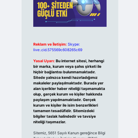
Reklam ve İletişim:
Skype:
live:.cid.575569c608265c69
Yasal Uyarı:
Bu internet sitesi, herhangi
bir marka, kurum veya şahıs şirketi ile
hiçbir bağlantısı bulunmamaktadır.
Sitede yalnızca kendi hazırladığımız
makaleler paylaşılmaktadır. Burada yer
alan içerikler haber niteliği taşımamakta
olup, gerçek kurum ve kişiler hakkında
paylaşım yapılmamaktadır. Gerçek
kurum ve kişiler ile isim benzerlikleri
tamamen tesadüfidir. Sitemizdeki
bilgiler taslak halindedir ve tavsiye
niteliği taşımazlar.
Sitemiz, 5651 Sayılı Kanun gereğince Bilgi