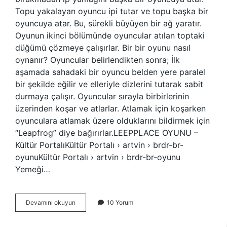
Topu yakalayan oyuncu ipi tutar ve topu başka bir
oyuncuya atar. Bu, sürekli büyüyen bir ağ yaratır.
Oyunun ikinci bölümünde oyuncular atılan toptaki
düğümü çözmeye çalışırlar. Bir bir oyunu nasıl
oynanır? Oyuncular belirlendikten sonra; İlk
aşamada sahadaki bir oyuncu belden yere paralel
bir şekilde eğilir ve elleriyle dizlerini tutarak sabit
durmaya çalışır. Oyuncular sırayla birbirlerinin
üzerinden koşar ve atlarlar. Atlamak için koşarken
oyunculara atlamak üzere olduklarını bildirmek için
“Leapfrog” diye bağırırlar.LEEPPLACE OYUNU –
Kültür PortalıKültür Portalı › artvin › brdr-br-
oyunuKültür Portalı › artvin › brdr-br-oyunu
Yemeği…
Çalık
Devamını okuyun
10 Yorum
Oyunu
Nasıl