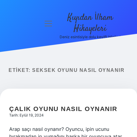
Kıyıdan İlham
menüyü
Hikayeleri
aç
Deniz esintisiyle dolu keyifli bilgiler!
Anasayfa
Gizlilik
Politikası
ETIKET:
SEKSEK OYUNU NASIL OYNANIR
Yasal Uyarı
Hakkımızda
ÇALIK OYUNU NASIL OYNANIR
Tarih: Eylül 19, 2024
Arap saçı nasıl oynanır? Oyuncu, ipin ucunu
bırakmadan ip yumağını başka bir oyuncuya atar.