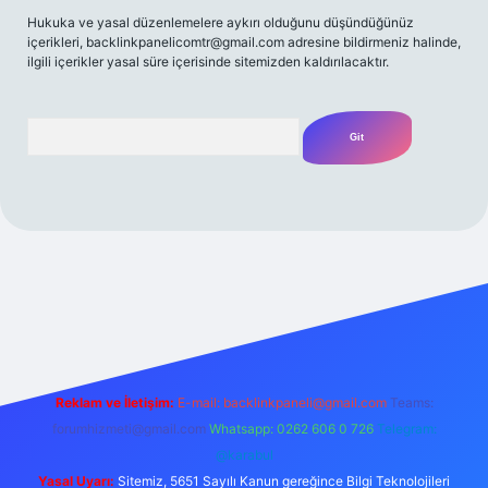
Hukuka ve yasal düzenlemelere aykırı olduğunu düşündüğünüz
içerikleri,
backlinkpanelicomtr@gmail.com
adresine bildirmeniz halinde,
ilgili içerikler yasal süre içerisinde sitemizden kaldırılacaktır.
Arama
t yeni giriş
Betexper giriş adresi
betexper.xyz
m elexbet
Reklam ve İletişim:
E-mail:
backlinkpaneli@gmail.com
Teams:
forumhizmeti@gmail.com
Whatsapp: 0262 606 0 726
Telegram:
@karabul
Yasal Uyarı:
Sitemiz, 5651 Sayılı Kanun gereğince Bilgi Teknolojileri