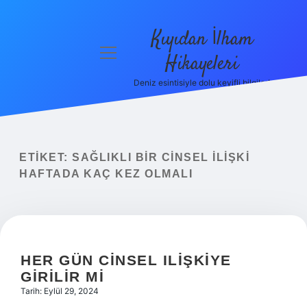
Kıyıdan İlham
menüyü
Hikayeleri
aç
Deniz esintisiyle dolu keyifli bilgiler!
Anasayfa
Gizlilik
Politikası
ETIKET:
SAĞLIKLI BIR CINSEL ILIŞKI
Yasal Uyarı
HAFTADA KAÇ KEZ OLMALI
Hakkımızda
HER GÜN CINSEL ILIŞKIYE
GIRILIR MI
Tarih: Eylül 29, 2024