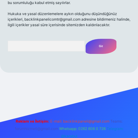
bu sorumluluğu kabul etmiş sayılırlar.
Hukuka ve yasal düzenlemelere aykırı olduğunu düşündüğünüz
içerikleri,
backlinkpanelicomtr@gmail.com
adresine bildirmeniz halinde,
ilgili içerikler yasal süre içerisinde sitemizden kaldırılacaktır.
Arama
t yeni giriş
Betexper giriş adresi
betexper.xyz
m elexbet
Reklam ve İletişim:
E-mail:
backlinkpaneli@gmail.com
Teams:
forumhizmeti@gmail.com
Whatsapp: 0262 606 0 726
Telegram:
@karabul