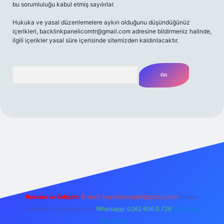
bu sorumluluğu kabul etmiş sayılırlar.
Hukuka ve yasal düzenlemelere aykırı olduğunu düşündüğünüz
içerikleri,
backlinkpanelicomtr@gmail.com
adresine bildirmeniz halinde,
ilgili içerikler yasal süre içerisinde sitemizden kaldırılacaktır.
Arama
et yeni giriş
Betexper giriş adresi
betexper.xyz
m elexbet
Reklam ve İletişim:
E-mail:
backlinkpaneli@gmail.com
Teams:
forumhizmeti@gmail.com
Whatsapp: 0262 606 0 726
Telegram:
@karabul