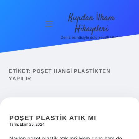
Kıyıdan İlham
menüyü
Hikayeleri
aç
Deniz esintisiyle dolu keyifli bilgiler!
Anasayfa
Gizlilik
Politikası
ETIKET:
POŞET HANGI PLASTIKTEN
Yasal Uyarı
YAPILIR
Hakkımızda
POŞET PLASTIK ATIK MI
Tarih: Ekim 25, 2024
Naylon poşet plastik atık mı? Hem genç hem de