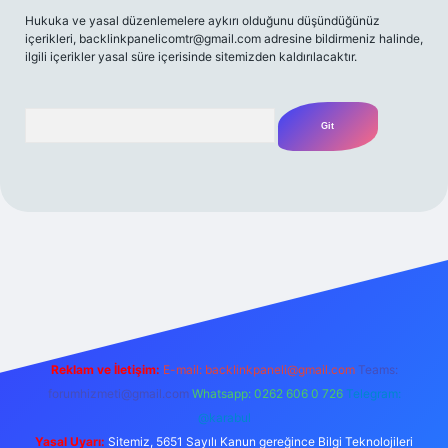
Hukuka ve yasal düzenlemelere aykırı olduğunu düşündüğünüz
içerikleri,
backlinkpanelicomtr@gmail.com
adresine bildirmeniz halinde,
ilgili içerikler yasal süre içerisinde sitemizden kaldırılacaktır.
Arama
t yeni giriş
Betexper giriş adresi
betexper.xyz
m elexbet
Reklam ve İletişim:
E-mail:
backlinkpaneli@gmail.com
Teams:
forumhizmeti@gmail.com
Whatsapp: 0262 606 0 726
Telegram:
@karabul
Yasal Uyarı:
Sitemiz, 5651 Sayılı Kanun gereğince Bilgi Teknolojileri