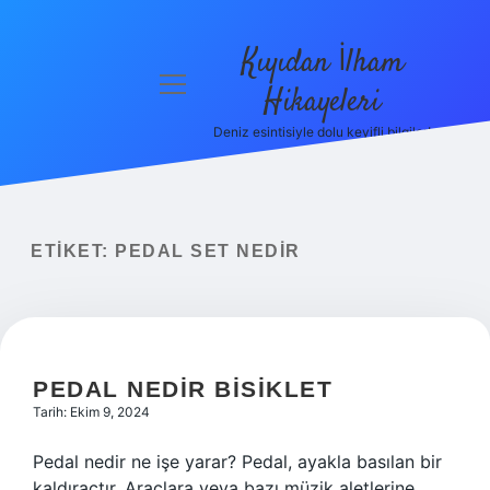
Kıyıdan İlham
menüyü
Hikayeleri
aç
Deniz esintisiyle dolu keyifli bilgiler!
Anasayfa
Gizlilik
Politikası
ETIKET:
PEDAL SET NEDIR
Yasal Uyarı
Hakkımızda
PEDAL NEDIR BISIKLET
Tarih: Ekim 9, 2024
Pedal nedir ne işe yarar? Pedal, ayakla basılan bir
kaldıraçtır. Araçlara veya bazı müzik aletlerine