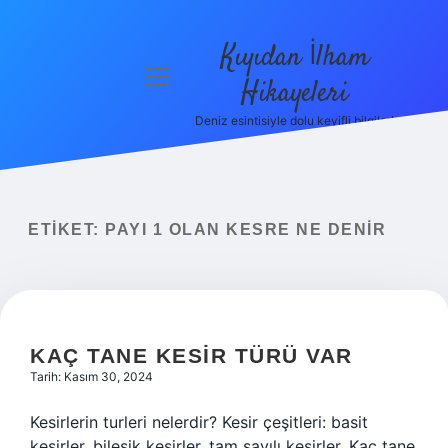
Kıyıdan İlham
menüyü
Hikayeleri
aç
Deniz esintisiyle dolu keyifli bilgiler!
Anasayfa
Gizlilik
Politikası
ETIKET:
PAYI 1 OLAN KESRE NE DENIR
Yasal Uyarı
Hakkımızda
KAÇ TANE KESIR TÜRÜ VAR
Tarih: Kasım 30, 2024
Kesirlerin turleri nelerdir? Kesir çeşitleri: basit
kesirler, bileşik kesirler, tam sayılı kesirler. Kaç tane