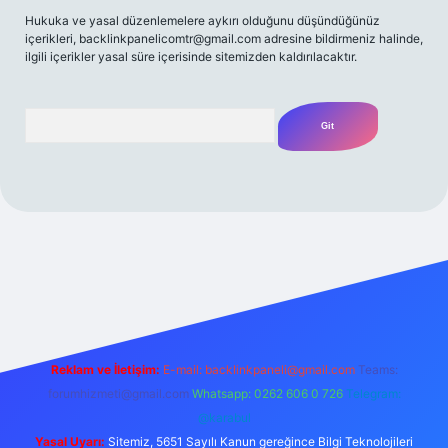
Hukuka ve yasal düzenlemelere aykırı olduğunu düşündüğünüz
içerikleri,
backlinkpanelicomtr@gmail.com
adresine bildirmeniz halinde,
ilgili içerikler yasal süre içerisinde sitemizden kaldırılacaktır.
Arama
bet yeni giriş
Betexper giriş adresi
betexper.xyz
m elexbet
Reklam ve İletişim:
E-mail:
backlinkpaneli@gmail.com
Teams:
forumhizmeti@gmail.com
Whatsapp: 0262 606 0 726
Telegram:
@karabul
Yasal Uyarı:
Sitemiz, 5651 Sayılı Kanun gereğince Bilgi Teknolojileri