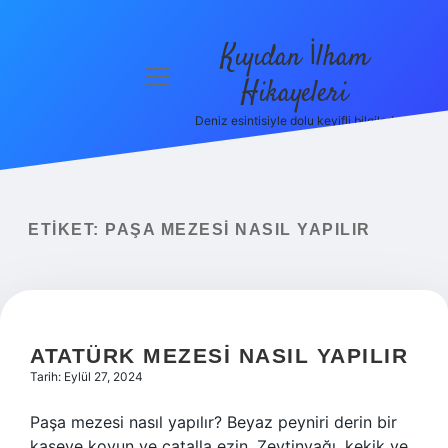
Kıyıdan İlham
menüyü
Hikayeleri
aç
Deniz esintisiyle dolu keyifli bilgiler!
Anasayfa
Gizlilik
Politikası
ETIKET:
PAŞA MEZESI NASIL YAPILIR
Yasal Uyarı
Hakkımızda
ATATÜRK MEZESI NASIL YAPILIR
Tarih: Eylül 27, 2024
Paşa mezesi nasıl yapılır? Beyaz peyniri derin bir
kaseye koyun ve çatalla ezin. Zeytinyağı, kekik ve