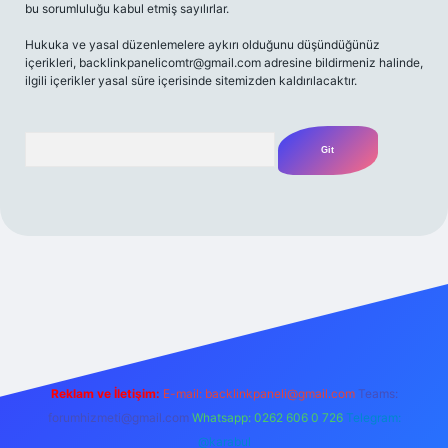
bu sorumluluğu kabul etmiş sayılırlar.
Hukuka ve yasal düzenlemelere aykırı olduğunu düşündüğünüz
içerikleri,
backlinkpanelicomtr@gmail.com
adresine bildirmeniz halinde,
ilgili içerikler yasal süre içerisinde sitemizden kaldırılacaktır.
Arama
t yeni giriş
Betexper giriş adresi
betexper.xyz
m elexbet
Reklam ve İletişim:
E-mail:
backlinkpaneli@gmail.com
Teams:
forumhizmeti@gmail.com
Whatsapp: 0262 606 0 726
Telegram:
@karabul