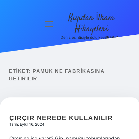
Kıyıdan İlham
menüyü
Hikayeleri
aç
Deniz esintisiyle dolu keyifli bilgiler!
Anasayfa
Gizlilik
Politikası
ETIKET:
PAMUK NE FABRIKASINA
Yasal Uyarı
GETIRILIR
Hakkımızda
ÇIRÇIR NEREDE KULLANILIR
Tarih: Eylül 16, 2024
Çırçır ne işe yarar? Gin, pamuğu tohumlarından