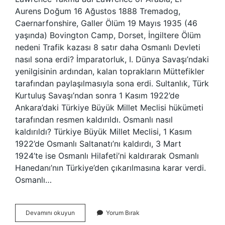
Aurens Doğum 16 Ağustos 1888 Tremadog,
Caernarfonshire, Galler Ölüm 19 Mayıs 1935 (46
yaşında) Bovington Camp, Dorset, İngiltere Ölüm
nedeni Trafik kazası 8 satır daha Osmanlı Devleti
nasıl sona erdi? İmparatorluk, I. Dünya Savaşı’ndaki
yenilgisinin ardından, kalan toprakların Müttefikler
tarafından paylaşılmasıyla sona erdi. Sultanlık, Türk
Kurtuluş Savaşı’ndan sonra 1 Kasım 1922’de
Ankara’daki Türkiye Büyük Millet Meclisi hükümeti
tarafından resmen kaldırıldı. Osmanlı nasıl
kaldırıldı? Türkiye Büyük Millet Meclisi, 1 Kasım
1922’de Osmanlı Saltanatı’nı kaldırdı, 3 Mart
1924’te ise Osmanlı Hilafeti’ni kaldırarak Osmanlı
Hanedanı’nın Türkiye’den çıkarılmasına karar verdi.
Osmanlı…
Osmanlı
Devamını okuyun
Yorum Bırak
Kim