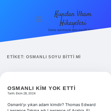
Kıyıdan İlham
menüyü
Hikayeleri
aç
Deniz esintisiyle dolu keyifli bilgiler!
Anasayfa
Gizlilik
Politikası
ETIKET:
OSMANLI SOYU BITTI MI
Yasal Uyarı
Hakkımızda
OSMANLI KIM YOK ETTI
Tarih: Ekim 28, 2024
Osmanlı’yı yıkan adam kimdir? Thomas Edward
Lawrence Takma adı Lawrence of Arabia, El