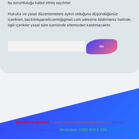
bu sorumluluğu kabul etmiş sayılırlar.
Hukuka ve yasal düzenlemelere aykırı olduğunu düşündüğünüz
içerikleri,
backlinkpanelicomtr@gmail.com
adresine bildirmeniz halinde,
ilgili içerikler yasal süre içerisinde sitemizden kaldırılacaktır.
Arama
ilbet yeni giriş
Betexper giriş adresi
betexper.xyz
m elexbet
Reklam ve İletişim:
E-mail:
backlinkpaneli@gmail.com
Teams:
forumhizmeti@gmail.com
Whatsapp: 0262 606 0 726
Telegram:
@karabul