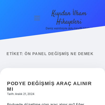
Kıyıdan İlham
menüyü
Hikayeleri
aç
Deniz esintisiyle dolu keyifli bilgiler!
Anasayfa
Gizlilik
Politikası
ETIKET:
ÖN PANEL DEĞIŞMIŞ NE DEMEK
Yasal Uyarı
Hakkımızda
PODYE DEĞIŞMIŞ ARAÇ ALINIR
MI
Tarih: Aralık 21, 2024
Podyede düzeltme olan araç alınır mı? Eğer