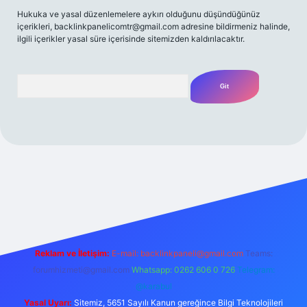
Hukuka ve yasal düzenlemelere aykırı olduğunu düşündüğünüz
içerikleri,
backlinkpanelicomtr@gmail.com
adresine bildirmeniz halinde,
ilgili içerikler yasal süre içerisinde sitemizden kaldırılacaktır.
Arama
t yeni giriş
Betexper giriş adresi
betexper.xyz
m elexbet
Reklam ve İletişim:
E-mail:
backlinkpaneli@gmail.com
Teams:
forumhizmeti@gmail.com
Whatsapp: 0262 606 0 726
Telegram:
@karabul
Yasal Uyarı:
Sitemiz, 5651 Sayılı Kanun gereğince Bilgi Teknolojileri