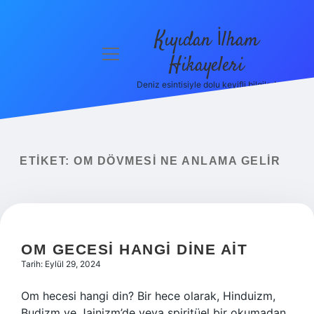
Kıyıdan İlham
menüyü
Hikayeleri
aç
Deniz esintisiyle dolu keyifli bilgiler!
Anasayfa
Gizlilik
Politikası
ETIKET:
OM DÖVMESI NE ANLAMA GELIR
Yasal Uyarı
Hakkımızda
OM GECESI HANGI DINE AIT
Tarih: Eylül 29, 2024
Om hecesi hangi din? Bir hece olarak, Hinduizm,
Budizm ve Jainizm’de veya spiritüel bir okumadan