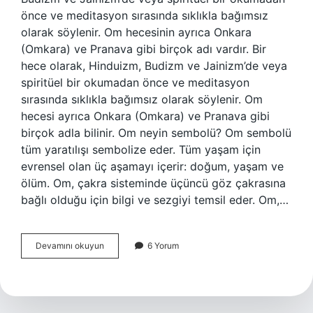
önce ve meditasyon sırasında sıklıkla bağımsız
olarak söylenir. Om hecesinin ayrıca Onkara
(Omkara) ve Pranava gibi birçok adı vardır. Bir
hece olarak, Hinduizm, Budizm ve Jainizm’de veya
spiritüel bir okumadan önce ve meditasyon
sırasında sıklıkla bağımsız olarak söylenir. Om
hecesi ayrıca Onkara (Omkara) ve Pranava gibi
birçok adla bilinir. Om neyin sembolü? Om sembolü
tüm yaratılışı sembolize eder. Tüm yaşam için
evrensel olan üç aşamayı içerir: doğum, yaşam ve
ölüm. Om, çakra sisteminde üçüncü göz çakrasına
bağlı olduğu için bilgi ve sezgiyi temsil eder. Om,…
Om
Devamını okuyun
6 Yorum
Gecesi
Hangi
Dine
Ait