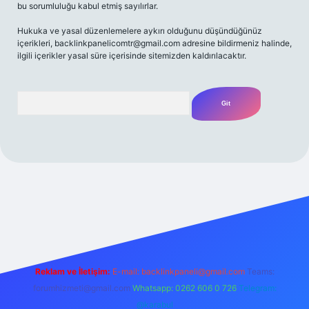
bu sorumluluğu kabul etmiş sayılırlar.
Hukuka ve yasal düzenlemelere aykırı olduğunu düşündüğünüz
içerikleri,
backlinkpanelicomtr@gmail.com
adresine bildirmeniz halinde,
ilgili içerikler yasal süre içerisinde sitemizden kaldırılacaktır.
Arama
bet yeni giriş
Betexper giriş adresi
betexper.xyz
m elexbet
Reklam ve İletişim:
E-mail:
backlinkpaneli@gmail.com
Teams:
forumhizmeti@gmail.com
Whatsapp: 0262 606 0 726
Telegram:
@karabul