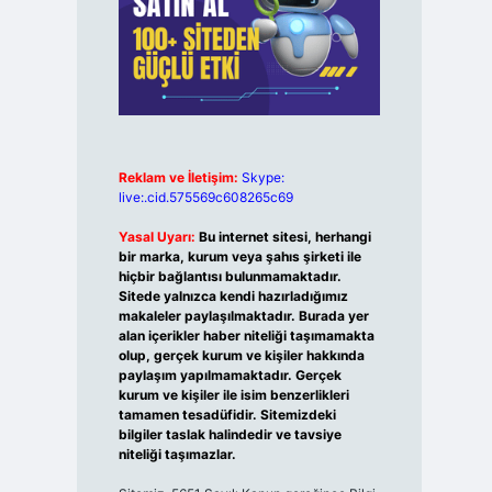
Reklam ve İletişim:
Skype:
live:.cid.575569c608265c69
Yasal Uyarı:
Bu internet sitesi, herhangi
bir marka, kurum veya şahıs şirketi ile
hiçbir bağlantısı bulunmamaktadır.
Sitede yalnızca kendi hazırladığımız
makaleler paylaşılmaktadır. Burada yer
alan içerikler haber niteliği taşımamakta
olup, gerçek kurum ve kişiler hakkında
paylaşım yapılmamaktadır. Gerçek
kurum ve kişiler ile isim benzerlikleri
tamamen tesadüfidir. Sitemizdeki
bilgiler taslak halindedir ve tavsiye
niteliği taşımazlar.