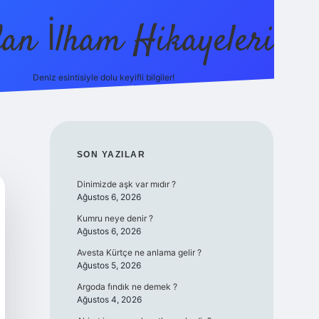
dan İlham Hikayeleri
Deniz esintisiyle dolu keyifli bilgiler!
betci
vdcasino güncel giriş
ilbet casino
ilbet yeni gir
SIDEBAR
SON YAZILAR
Dinimizde aşk var mıdır ?
Ağustos 6, 2026
Kumru neye denir ?
Ağustos 6, 2026
Avesta Kürtçe ne anlama gelir ?
Ağustos 5, 2026
Argoda fındık ne demek ?
Ağustos 4, 2026