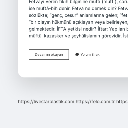
Fetvayı veren fıkıh bilginine müfti (müfti), sor
ise muftā-bih denir. Fetva ne demek din? Fetv
sözlükte; “genç, cesur” anlamlarına gelen; “fe
“bir olayın hükmünü açıklayan veya belirleyen
gelmektedir. İFTA yetkisi nedir? İftar; Yapıla
müftü, kazasker ve şeyhülislamın görevidir. 
Istifta
Devamını okuyun
Yorum Bırak
Ne
Demek
https://livestarplastik.com
https://felo.com.tr
https