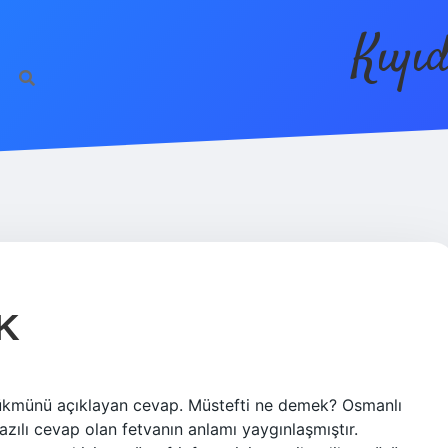
Kıyı
K
î hükmünü açıklayan cevap. Müstefti ne demek? Osmanlı
azılı cevap olan fetvanın anlamı yaygınlaşmıştır.