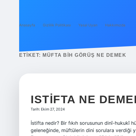
Anasayfa
Gizlilik Politikası
Yasal Uyarı
Hakkımızda
ETIKET:
MÜFTA BIH GÖRÜŞ NE DEMEK
ISTIFTA NE DEME
Tarih: Ekim 27, 2024
İstifta nedir? Bir fıkıh sorusunun dinî-hukuk
geleneğinde, müftülerin dini sorulara verdiği y