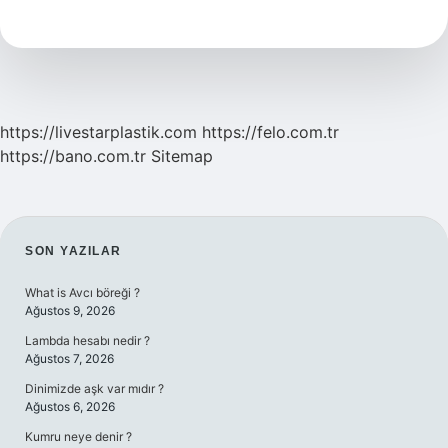
Kadar
Maaş
Alıyor
https://livestarplastik.com
https://felo.com.tr
https://bano.com.tr
Sitemap
SIDEBAR
SON YAZILAR
What is Avcı böreği ?
Ağustos 9, 2026
Lambda hesabı nedir ?
Ağustos 7, 2026
Dinimizde aşk var mıdır ?
Ağustos 6, 2026
Kumru neye denir ?