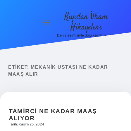
Kıyıdan İlham
menüyü
Hikayeleri
aç
Deniz esintisiyle dolu keyifli bilgiler!
Anasayfa
Gizlilik
Politikası
ETIKET:
MEKANIK USTASI NE KADAR
Yasal Uyarı
MAAŞ ALIR
Hakkımızda
TAMIRCI NE KADAR MAAŞ
ALIYOR
Tarih: Kasım 25, 2024