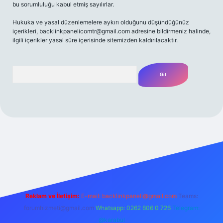
bu sorumluluğu kabul etmiş sayılırlar.
Hukuka ve yasal düzenlemelere aykırı olduğunu düşündüğünüz
içerikleri,
backlinkpanelicomtr@gmail.com
adresine bildirmeniz halinde,
ilgili içerikler yasal süre içerisinde sitemizden kaldırılacaktır.
Arama
t yeni giriş
Betexper giriş adresi
betexper.xyz
m elexbet
Reklam ve İletişim:
E-mail:
backlinkpaneli@gmail.com
Teams:
forumhizmeti@gmail.com
Whatsapp: 0262 606 0 726
Telegram:
@karabul