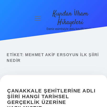
Kıyıdan İlham
menüyü
Hikayeleri
aç
Deniz esintisiyle dolu keyifli bilgiler!
Anasayfa
Gizlilik
Politikası
ETIKET:
MEHMET AKIF ERSOYUN ILK ŞIIRI
Yasal Uyarı
NEDIR
Hakkımızda
ÇANAKKALE ŞEHITLERINE ADLI
ŞIIRI HANGI TARIHSEL
GERÇEKLIK ÜZERINE