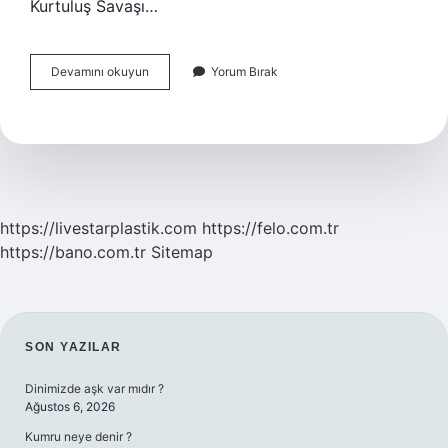
Kurtuluş Savaşı…
Çanakkale
Devamını okuyun
Yorum Bırak
Şehitlerine
Adlı
Şiiri
Hangi
Tarihsel
Gerçeklik
Üzerine
Yazılmıştır
https://livestarplastik.com
https://felo.com.tr
https://bano.com.tr
Sitemap
SIDEBAR
SON YAZILAR
Dinimizde aşk var mıdır ?
Ağustos 6, 2026
Kumru neye denir ?