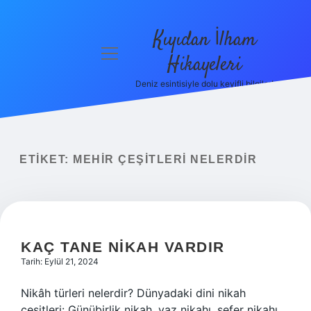
Kıyıdan İlham
menüyü
Hikayeleri
aç
Deniz esintisiyle dolu keyifli bilgiler!
Anasayfa
Gizlilik
Politikası
ETIKET:
MEHIR ÇEŞITLERI NELERDIR
Yasal Uyarı
Hakkımızda
KAÇ TANE NIKAH VARDIR
Tarih: Eylül 21, 2024
Nikâh türleri nelerdir? Dünyadaki dini nikah
çeşitleri: Günübirlik nikah, yaz nikahı, sefer nikahı