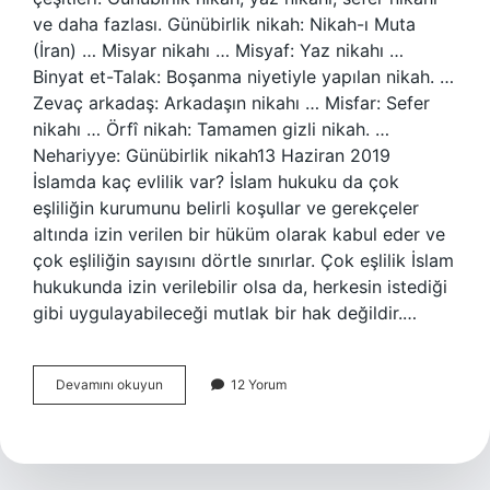
ve daha fazlası. Günübirlik nikah: Nikah-ı Muta
(İran) … Misyar nikahı … Misyaf: Yaz nikahı …
Binyat et-Talak: Boşanma niyetiyle yapılan nikah. …
Zevaç arkadaş: Arkadaşın nikahı … Misfar: Sefer
nikahı … Örfî nikah: Tamamen gizli nikah. …
Nehariyye: Günübirlik nikah13 Haziran 2019
İslamda kaç evlilik var? İslam hukuku da çok
eşliliğin kurumunu belirli koşullar ve gerekçeler
altında izin verilen bir hüküm olarak kabul eder ve
çok eşliliğin sayısını dörtle sınırlar. Çok eşlilik İslam
hukukunda izin verilebilir olsa da, herkesin istediği
gibi uygulayabileceği mutlak bir hak değildir.…
Kaç
Devamını okuyun
12 Yorum
Tane
Nikah
Vardır