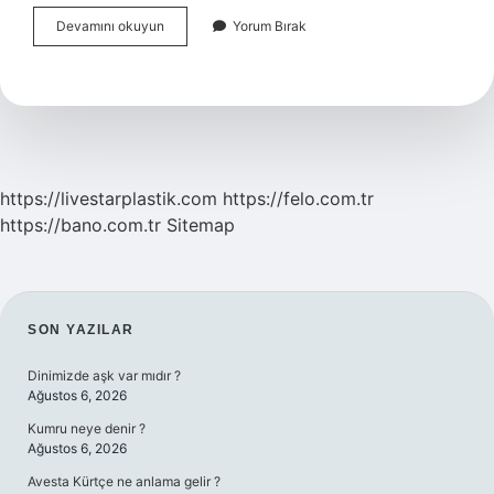
Masterchef
Devamını okuyun
Yorum Bırak
5
Kişi
Kim
Oldu
https://livestarplastik.com
https://felo.com.tr
https://bano.com.tr
Sitemap
SIDEBAR
SON YAZILAR
Dinimizde aşk var mıdır ?
Ağustos 6, 2026
Kumru neye denir ?
Ağustos 6, 2026
Avesta Kürtçe ne anlama gelir ?