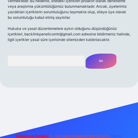
vermektedir. Bu nedenle, sitedeki içerikleri proaktif olarak denetleme
veya araştırma yükümlülüğümüz bulunmamaktadır. Ancak, üyelerimiz
yazdıkları içeriklerin sorumluluğunu taşımakta olup, siteye üye olarak
bu sorumluluğu kabul etmiş sayılırlar.
Hukuka ve yasal düzenlemelere aykırı olduğunu düşündüğünüz
içerikleri,
backlinkpanelicomtr@gmail.com
adresine bildirmeniz halinde,
ilgili içerikler yasal süre içerisinde sitemizden kaldırılacaktır.
Arama
t yeni giriş
Betexper giriş adresi
betexper.xyz
m elexbet
Reklam ve İletişim:
E-mail:
backlinkpaneli@gmail.com
Teams: