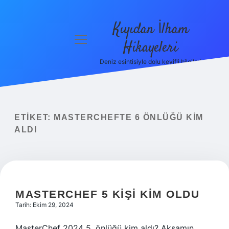
Kıyıdan İlham
menüyü
Hikayeleri
aç
Deniz esintisiyle dolu keyifli bilgiler!
Anasayfa
Gizlilik
Politikası
ETIKET:
MASTERCHEFTE 6 ÖNLÜĞÜ KIM
Yasal Uyarı
ALDI
Hakkımızda
MASTERCHEF 5 KIŞI KIM OLDU
Tarih: Ekim 29, 2024
MasterChef 2024 5. önlüğü kim aldı? Akşamın