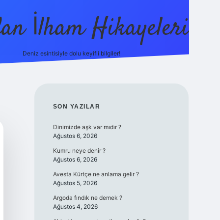
dan İlham Hikayeleri
Deniz esintisiyle dolu keyifli bilgiler!
betci
vdcasino güncel giriş
ilbet casino
ilbet yeni gir
SIDEBAR
SON YAZILAR
Dinimizde aşk var mıdır ?
Ağustos 6, 2026
Kumru neye denir ?
Ağustos 6, 2026
Avesta Kürtçe ne anlama gelir ?
Ağustos 5, 2026
Argoda fındık ne demek ?
Ağustos 4, 2026