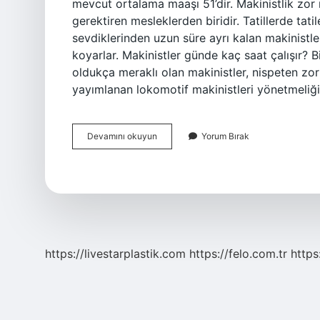
mevcut ortalama maaşı 51’dir. Makinistlik zor
gerektiren mesleklerden biridir. Tatillerde tat
sevdiklerinden uzun süre ayrı kalan makinistler
koyarlar. Makinistler günde kaç saat çalışır? 
oldukça meraklı olan makinistler, nispeten zor
yayımlanan lokomotif makinistleri yönetmeli
Makinistlik
Devamını okuyun
Yorum Bırak
Nasıl
Bir
Meslek
https://livestarplastik.com
https://felo.com.tr
https