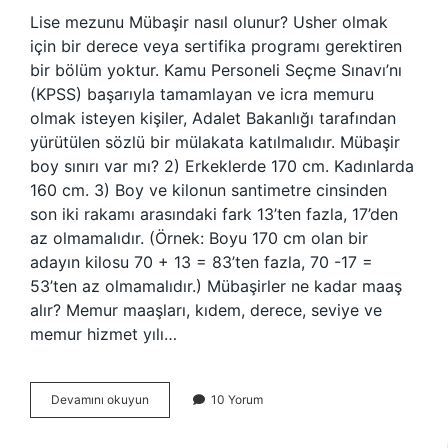
Lise mezunu Mübaşir nasıl olunur? Usher olmak
için bir derece veya sertifika programı gerektiren
bir bölüm yoktur. Kamu Personeli Seçme Sınavı’nı
(KPSS) başarıyla tamamlayan ve icra memuru
olmak isteyen kişiler, Adalet Bakanlığı tarafından
yürütülen sözlü bir mülakata katılmalıdır. Mübaşir
boy sınırı var mı? 2) Erkeklerde 170 cm. Kadınlarda
160 cm. 3) Boy ve kilonun santimetre cinsinden
son iki rakamı arasındaki fark 13’ten fazla, 17’den
az olmamalıdır. (Örnek: Boyu 170 cm olan bir
adayın kilosu 70 + 13 = 83’ten fazla, 70 -17 =
53’ten az olmamalıdır.) Mübaşirler ne kadar maaş
alır? Memur maaşları, kıdem, derece, seviye ve
memur hizmet yılı…
Mübaşir
Devamını okuyun
10 Yorum
Hangi
Bölümden