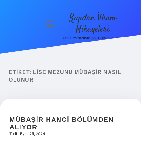
Kıyıdan İlham
menüyü
Hikayeleri
aç
Deniz esintisiyle dolu keyifli bilgiler!
Anasayfa
Gizlilik
Politikası
ETIKET:
LISE MEZUNU MÜBAŞIR NASIL
Yasal Uyarı
OLUNUR
Hakkımızda
MÜBAŞIR HANGI BÖLÜMDEN
ALIYOR
Tarih: Eylül 25, 2024