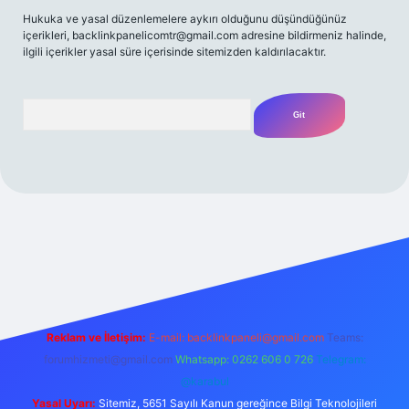
Hukuka ve yasal düzenlemelere aykırı olduğunu düşündüğünüz
içerikleri,
backlinkpanelicomtr@gmail.com
adresine bildirmeniz halinde,
ilgili içerikler yasal süre içerisinde sitemizden kaldırılacaktır.
Arama
et yeni giriş
Betexper giriş adresi
betexper.xyz
m elexbet
Reklam ve İletişim:
E-mail:
backlinkpaneli@gmail.com
Teams:
forumhizmeti@gmail.com
Whatsapp: 0262 606 0 726
Telegram:
@karabul
Yasal Uyarı:
Sitemiz, 5651 Sayılı Kanun gereğince Bilgi Teknolojileri