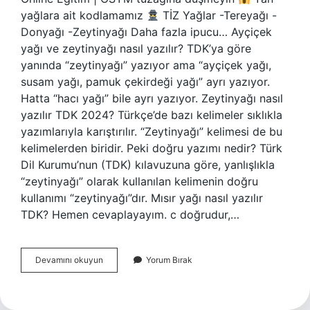
yağlara ait kodlamamız
TİZ Yağlar -Tereyağı -
Donyağı -Zeytinyağı Daha fazla ipucu… Ayçiçek
yağı ve zeytinyağı nasıl yazılır? TDK’ya göre
yanında “zeytinyağı” yazıyor ama “ayçiçek yağı,
susam yağı, pamuk çekirdeği yağı” ayrı yazıyor.
Hatta “hacı yağı” bile ayrı yazıyor. Zeytinyağı nasıl
yazılır TDK 2024? Türkçe’de bazı kelimeler sıklıkla
yazımlarıyla karıştırılır. “Zeytinyağı” kelimesi de bu
kelimelerden biridir. Peki doğru yazımı nedir? Türk
Dil Kurumu’nun (TDK) kılavuzuna göre, yanlışlıkla
“zeytinyağı” olarak kullanılan kelimenin doğru
kullanımı “zeytinyağı”dır. Mısır yağı nasıl yazılır
TDK? Hemen cevaplayayım. c doğrudur,…
Yağ
Devamını okuyun
Yorum Bırak
Adları
Nasıl
Yazılır