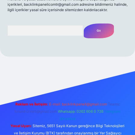
içerikleri,
backlinkpanelicomtr@gmail.com
adresine bildirmeniz halinde,
ilgili içerikler yasal süre içerisinde sitemizden kaldırılacaktır.
Arama
t yeni giriş
Betexper giriş adresi
betexper.xyz
m elexbet
Reklam ve İletişim:
E-mail:
backlinkpaneli@gmail.com
Teams:
forumhizmeti@gmail.com
Whatsapp: 0262 606 0 726
Telegram:
@karabul
Yasal Uyarı:
Sitemiz, 5651 Sayılı Kanun gereğince Bilgi Teknolojileri
ve İletişim Kurumu (BTK) tarafından onaylanmış bir Yer Sağlayıcı