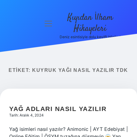
Kıyıdan İlham
menüyü
Hikayeleri
aç
Deniz esintisiyle dolu keyifli bilgiler!
Anasayfa
Gizlilik
Politikası
ETIKET:
KUYRUK YAĞI NASIL YAZILIR TDK
Yasal Uyarı
Hakkımızda
YAĞ ADLARI NASIL YAZILIR
Tarih: Aralık 4, 2024
Yağ isimleri nasıl yazılır? Animonic | AYT Edebiyat |
Online Eğitim | ÖSYM tuzağına düşmeyin
Yan