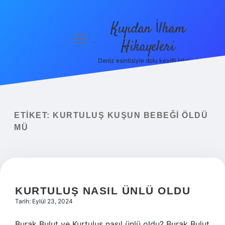
Kıyıdan İlham
menüyü
Hikayeleri
aç
Deniz esintisiyle dolu keyifli bilgiler!
Anasayfa
Gizlilik
Politikası
ETIKET:
KURTULUŞ KUŞUN BEBEĞI ÖLDÜ
Yasal Uyarı
MÜ
Hakkımızda
KURTULUŞ NASIL ÜNLÜ OLDU
Tarih: Eylül 23, 2024
Burak Bulut ve Kurtuluş nasıl ünlü oldu? Burak Bulut