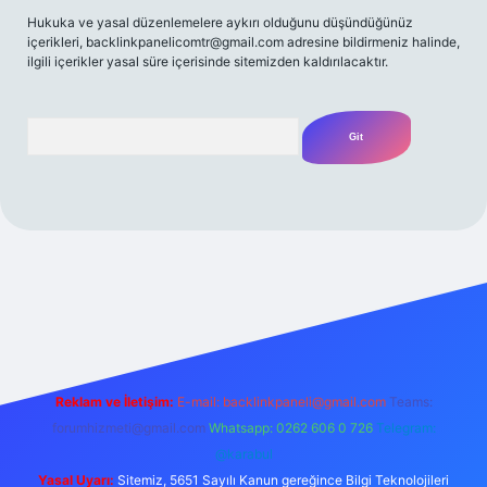
Hukuka ve yasal düzenlemelere aykırı olduğunu düşündüğünüz
içerikleri,
backlinkpanelicomtr@gmail.com
adresine bildirmeniz halinde,
ilgili içerikler yasal süre içerisinde sitemizden kaldırılacaktır.
Arama
t yeni giriş
Betexper giriş adresi
betexper.xyz
m elexbet
Reklam ve İletişim:
E-mail:
backlinkpaneli@gmail.com
Teams:
forumhizmeti@gmail.com
Whatsapp: 0262 606 0 726
Telegram:
@karabul
Yasal Uyarı:
Sitemiz, 5651 Sayılı Kanun gereğince Bilgi Teknolojileri