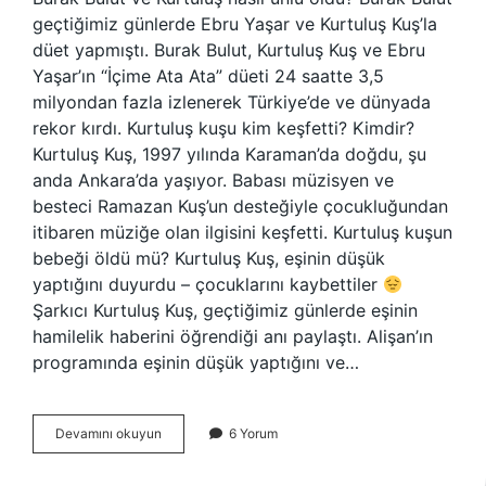
geçtiğimiz günlerde Ebru Yaşar ve Kurtuluş Kuş’la
düet yapmıştı. Burak Bulut, Kurtuluş Kuş ve Ebru
Yaşar’ın “İçime Ata Ata” düeti 24 saatte 3,5
milyondan fazla izlenerek Türkiye’de ve dünyada
rekor kırdı. Kurtuluş kuşu kim keşfetti? Kimdir?
Kurtuluş Kuş, 1997 yılında Karaman’da doğdu, şu
anda Ankara’da yaşıyor. Babası müzisyen ve
besteci Ramazan Kuş’un desteğiyle çocukluğundan
itibaren müziğe olan ilgisini keşfetti. Kurtuluş kuşun
bebeği öldü mü? Kurtuluş Kuş, eşinin düşük
yaptığını duyurdu – çocuklarını kaybettiler
Şarkıcı Kurtuluş Kuş, geçtiğimiz günlerde eşinin
hamilelik haberini öğrendiği anı paylaştı. Alişan’ın
programında eşinin düşük yaptığını ve…
Kurtuluş
Devamını okuyun
6 Yorum
Nasıl
Ünlü