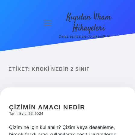
Kıyıdan İlham
menüyü
Hikayeleri
aç
Deniz esintisiyle dolu keyifli bilgiler!
Anasayfa
Gizlilik
Politikası
ETIKET:
KROKI NEDIR 2 SINIF
Yasal Uyarı
Hakkımızda
ÇIZIMIN AMACI NEDIR
Tarih: Eylül 26, 2024
Çizim ne için kullanılır? Çizim veya desenleme,
birçok farklı araç kullanılarak çeşitli yüzeylerde