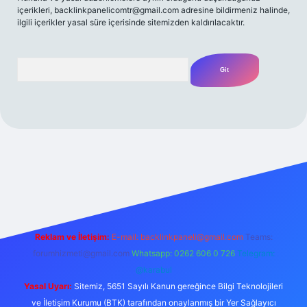
içerikleri,
backlinkpanelicomtr@gmail.com
adresine bildirmeniz halinde,
ilgili içerikler yasal süre içerisinde sitemizden kaldırılacaktır.
Arama
t yeni giriş
Betexper giriş adresi
betexper.xyz
m elexbet
Reklam ve İletişim:
E-mail:
backlinkpaneli@gmail.com
Teams:
forumhizmeti@gmail.com
Whatsapp: 0262 606 0 726
Telegram:
@karabul
Yasal Uyarı:
Sitemiz, 5651 Sayılı Kanun gereğince Bilgi Teknolojileri
ve İletişim Kurumu (BTK) tarafından onaylanmış bir Yer Sağlayıcı