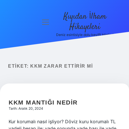
Kıyıdan İlham
menüyü
Hikayeleri
aç
Deniz esintisiyle dolu keyifli bilgiler!
Anasayfa
Gizlilik
Politikası
ETIKET:
KKM ZARAR ETTIRIR MI
Yasal Uyarı
Hakkımızda
KKM MANTIĞI NEDIR
Tarih: Aralık 20, 2024
Kur korumalı nasıl işliyor? Döviz kuru korumalı TL
vadeli hesap ile; vade sonunda vade başı ile vade