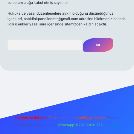
bu sorumluluğu kabul etmiş sayılırlar.
Hukuka ve yasal düzenlemelere aykırı olduğunu düşündüğünüz
içerikleri,
backlinkpanelicomtr@gmail.com
adresine bildirmeniz halinde,
ilgili içerikler yasal süre içerisinde sitemizden kaldırılacaktır.
Arama
ni giriş
Betexper giriş adresi
betexper.xyz
m elexbet
Reklam ve İletişim:
E-mail:
backlinkpaneli@gmail.com
Teams:
forumhizmeti@gmail.com
Whatsapp: 0262 606 0 726
Telegram:
@karabul