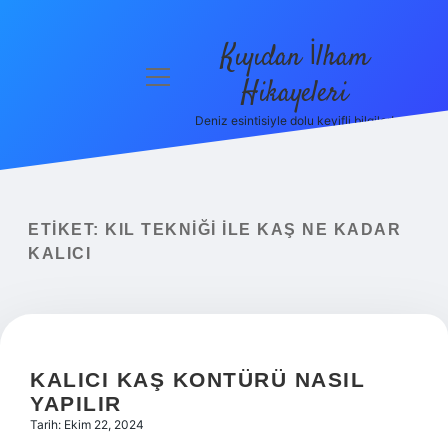
Kıyıdan İlham
menüyü
Hikayeleri
aç
Deniz esintisiyle dolu keyifli bilgiler!
Anasayfa
Gizlilik
Politikası
ETIKET:
KIL TEKNIĞI ILE KAŞ NE KADAR
Yasal Uyarı
KALICI
Hakkımızda
KALICI KAŞ KONTÜRÜ NASIL
YAPILIR
Tarih: Ekim 22, 2024