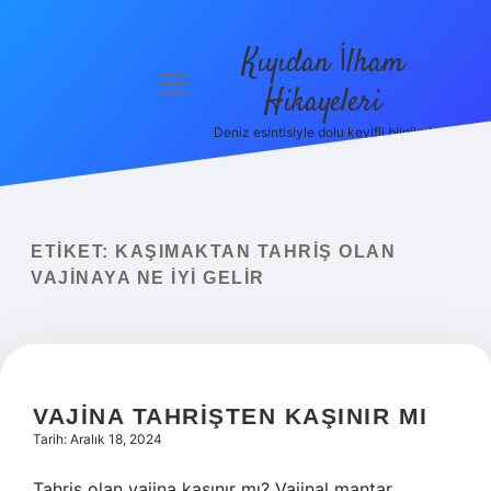
Kıyıdan İlham
menüyü
Hikayeleri
aç
Deniz esintisiyle dolu keyifli bilgiler!
Anasayfa
Gizlilik
Politikası
ETIKET:
KAŞIMAKTAN TAHRIŞ OLAN
Yasal Uyarı
VAJINAYA NE IYI GELIR
Hakkımızda
VAJINA TAHRIŞTEN KAŞINIR MI
Tarih: Aralık 18, 2024
Tahriş olan vajina kaşınır mı? Vajinal mantar