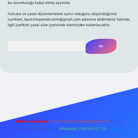
bu sorumluluğu kabul etmiş sayılırlar.
Hukuka ve yasal düzenlemelere aykırı olduğunu düşündüğünüz
içerikleri,
backlinkpanelicomtr@gmail.com
adresine bildirmeniz halinde,
ilgili içerikler yasal süre içerisinde sitemizden kaldırılacaktır.
Arama
t yeni giriş
Betexper giriş adresi
betexper.xyz
m elexbet
Reklam ve İletişim:
E-mail:
backlinkpaneli@gmail.com
Teams:
forumhizmeti@gmail.com
Whatsapp: 0262 606 0 726
Telegram:
@karabul