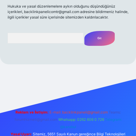
Hukuka ve yasal düzenlemelere aykırı olduğunu düşündüğünüz
içerikleri,
backlinkpanelicomtr@gmail.com
adresine bildirmeniz halinde,
ilgili içerikler yasal süre içerisinde sitemizden kaldırılacaktır.
Arama
bet yeni giriş
Betexper giriş adresi
betexper.xyz
m elexbet
Reklam ve İletişim:
E-mail:
backlinkpaneli@gmail.com
Teams:
forumhizmeti@gmail.com
Whatsapp: 0262 606 0 726
Telegram:
@karabul
Yasal Uyarı:
Sitemiz, 5651 Sayılı Kanun gereğince Bilgi Teknolojileri