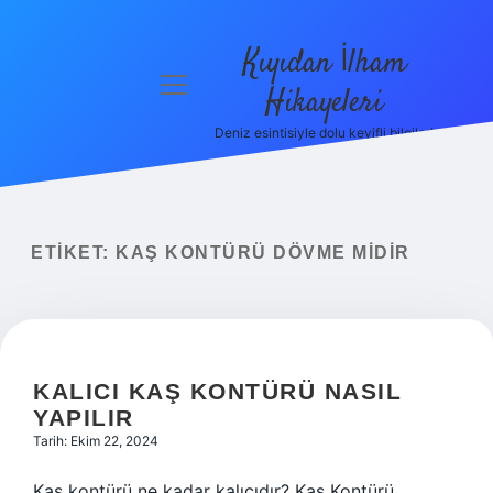
Kıyıdan İlham
menüyü
Hikayeleri
aç
Deniz esintisiyle dolu keyifli bilgiler!
Anasayfa
Gizlilik
Politikası
ETIKET:
KAŞ KONTÜRÜ DÖVME MIDIR
Yasal Uyarı
Hakkımızda
KALICI KAŞ KONTÜRÜ NASIL
YAPILIR
Tarih: Ekim 22, 2024
Kaş kontürü ne kadar kalıcıdır? Kaş Kontürü