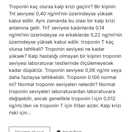
Troponin kaç olursa kalp krizi geçirir? Bir kişinin
TnI seviyesi 0,40 ng/ml’nin üzerindeyse yüksek
kabul edilir. Aynı zamanda bu olası bir kalp krizi
anlamına gelir. TnT seviyesi kadınlarda 0,14
ng/ml’nin üzerindeyse ve erkeklerde 0,22 ng/ml’nin
üzerindeyse yüksek kabul edilir. troponin T kaç
olursa tehlikeli? Troponin seviyesi ne kadar
yüksek? Kalp hastalığı olmayan bir kişinin troponin
seviyesi laboratuvar testlerinde ölçülemeyecek
kadar düşüktür. Troponin seviyesi 0,06 ng/ml veya
daha fazlaysa tehlikelidir. Troponin 0.100 normal
mi? Normal troponin seviyeleri nelerdir? Normal
troponin seviyeleri laboratuvardan laboratuvara
değişebilir, ancak genellikle troponin I için 0,012
ng/mL’den ve troponin T için 0’dan azdır. Kalp krizi
riski için…
Kalp
Devamını okuyun
Yorum Bırak