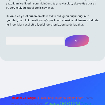
yazdıkları içeriklerin sorumluluğunu taşımakta olup, siteye üye olarak
bu sorumluluğu kabul etmiş sayılırlar.
Hukuka ve yasal düzenlemelere aykırı olduğunu düşündüğünüz
içerikleri,
backlinkpanelicomtr@gmail.com
adresine bildirmeniz halinde,
ilgili içerikler yasal süre içerisinde sitemizden kaldırılacaktır.
Arama
t yeni giriş
Betexper giriş adresi
betexper.xyz
m elexbet
Reklam ve İletişim:
E-mail:
backlinkpaneli@gmail.com
Teams:
forumhizmeti@gmail.com
Whatsapp: 0262 606 0 726
Telegram: