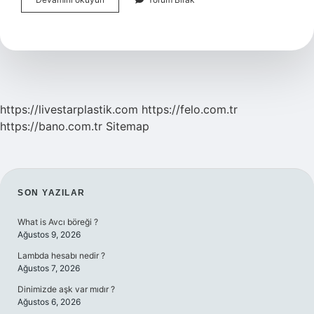
Krizinde
Troponin
Kaça
Kadar
Yükselir
https://livestarplastik.com
https://felo.com.tr
https://bano.com.tr
Sitemap
SIDEBAR
SON YAZILAR
What is Avcı böreği ?
Ağustos 9, 2026
Lambda hesabı nedir ?
Ağustos 7, 2026
Dinimizde aşk var mıdır ?
Ağustos 6, 2026