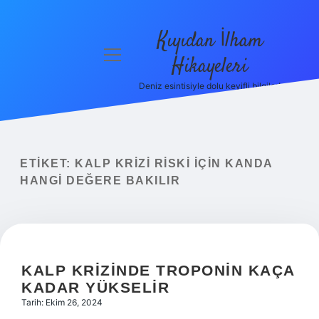
Kıyıdan İlham
menüyü
Hikayeleri
aç
Deniz esintisiyle dolu keyifli bilgiler!
Anasayfa
Gizlilik
Politikası
ETIKET:
KALP KRIZI RISKI IÇIN KANDA
Yasal Uyarı
HANGI DEĞERE BAKILIR
Hakkımızda
KALP KRIZINDE TROPONIN KAÇA
KADAR YÜKSELIR
Tarih: Ekim 26, 2024