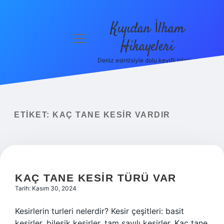
Kıyıdan İlham
menüyü
Hikayeleri
aç
Deniz esintisiyle dolu keyifli bilgiler!
Anasayfa
Gizlilik
Politikası
ETIKET:
KAÇ TANE KESIR VARDIR
Yasal Uyarı
Hakkımızda
KAÇ TANE KESIR TÜRÜ VAR
Tarih: Kasım 30, 2024
Kesirlerin turleri nelerdir? Kesir çeşitleri: basit
kesirler, bileşik kesirler, tam sayılı kesirler. Kaç tane