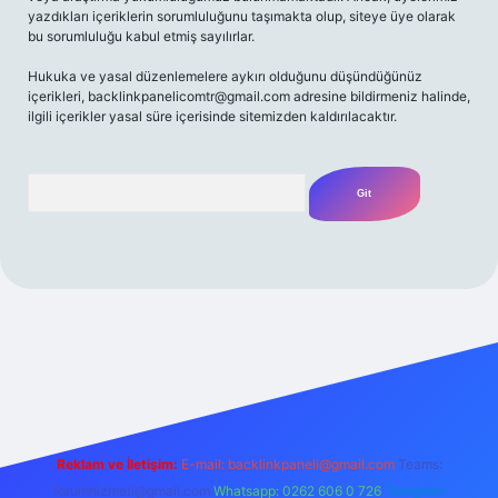
yazdıkları içeriklerin sorumluluğunu taşımakta olup, siteye üye olarak
bu sorumluluğu kabul etmiş sayılırlar.
Hukuka ve yasal düzenlemelere aykırı olduğunu düşündüğünüz
içerikleri,
backlinkpanelicomtr@gmail.com
adresine bildirmeniz halinde,
ilgili içerikler yasal süre içerisinde sitemizden kaldırılacaktır.
Arama
et yeni giriş
Betexper giriş adresi
betexper.xyz
m elexbet
Reklam ve İletişim:
E-mail:
backlinkpaneli@gmail.com
Teams:
forumhizmeti@gmail.com
Whatsapp: 0262 606 0 726
Telegram: