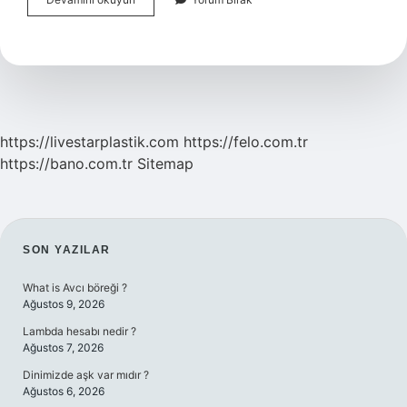
Gündür
Kabızım
Ne
Yapmam
Lazım
https://livestarplastik.com
https://felo.com.tr
https://bano.com.tr
Sitemap
SIDEBAR
SON YAZILAR
What is Avcı böreği ?
Ağustos 9, 2026
Lambda hesabı nedir ?
Ağustos 7, 2026
Dinimizde aşk var mıdır ?
Ağustos 6, 2026