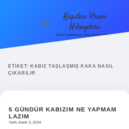
Kıyıdan İlham
menüyü
Hikayeleri
aç
Deniz esintisiyle dolu keyifli bilgiler!
Anasayfa
Gizlilik
Politikası
ETIKET:
KABIZ TAŞLAŞMIŞ KAKA NASIL
Yasal Uyarı
ÇIKARILIR
Hakkımızda
5 GÜNDÜR KABIZIM NE YAPMAM
LAZIM
Tarih: Aralık 3, 2024